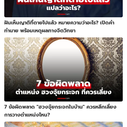
ฝันเห็นญาติที่ตายไปแล้ว หมายความว่าอะไร? เปิดคำ
ทำนาย พร้อมเหตุผลทางจิตวิทยา
7 ข้อผิดพลาด "ฮวงจุ้ยกระจกในบ้าน" ควรหลีกเลี่ยง
การวางตำแหน่งไหน?