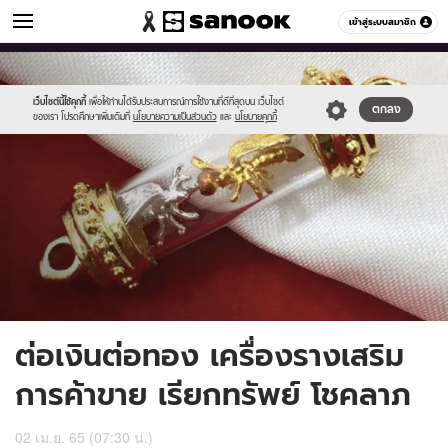
ดูดวง
เข้าสู่ระบบสมาชิก
หมวดอื่นๆ
//s.isanook.com/ho/0/ud/42/213641/sanook_thumbnail_1200x720(61.j
Sanook
//s.isanook.com/sr/0/images/logo-
600
60
new-
sanook.png
เว็บไซต์นี้ใช้คุกกี้
เพื่อให้ท่านได้รับประสบการณ์การใช้งานที่ดีที่สุดบน เว็บไซต์
ตกลง
ของเรา โปรดศึกษาเพิ่มเติมที่
นโยบายความเป็นส่วนตัว
และ
นโยบายคุกกี้
ต่อเงินต่อทอง เครื่องรางเสริม
การค้าขาย เรียกทรัพย์ โชคลาภ
02 เม.ย. 65 (07:30 น.)