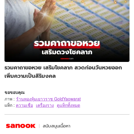
รวมคาถาขอหวย เสริมโชคลาภ สวดก่อนวันหวยออก
เพิ่มความเป็นสิริมงคล
ขอขอบคุณ
ภาพ
:
ร้านทองหุ้มเยาวราช GoldYaowarat
แท็ก :
ความเชื่อ
เครื่องราง
ดูแท็กทั้งหมด
สนับสนุนเนื้อหา