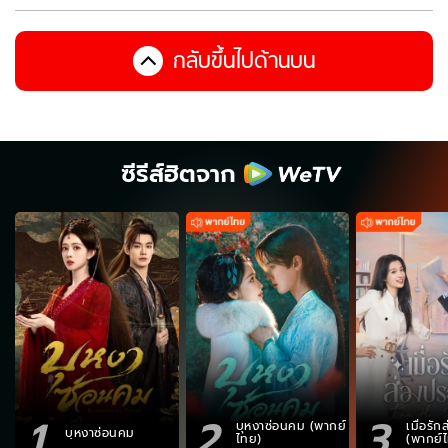
กลับขึ้นไปด้านบน
ซีรีส์ฮิตจาก
1
2
3
บุหงาซ่อนคม (พากย์
เมื่อรั
บุหงาซ่อนคม
ไทย)
(พากย์