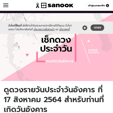
ดูดวง
เข้าสู่ระบบสมาชิก
หมวดอื่นๆ
//s.isanook.com/ho/0/ud/fxd/day/daily-
Sanook
//s.isanook.com/sr/0/images/logo-
600
60
horoscope-
new-
tuesday.jpg
sanook.png
เว็บไซต์นี้ใช้คุกกี้
เพื่อให้ท่านได้รับประสบการณ์การใช้งานที่ดีที่สุดบน เว็บไซต์
ตกลง
ของเรา โปรดศึกษาเพิ่มเติมที่
นโยบายความเป็นส่วนตัว
และ
นโยบายคุกกี้
ดูดวงรายวันประจำวันอังคาร ที่
17 สิงหาคม 2564 สำหรับท่านที่
เกิดวันอังคาร