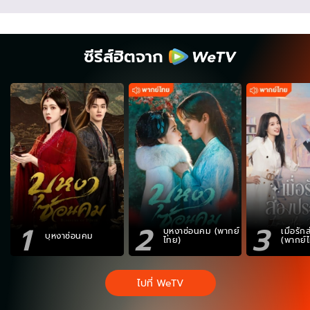
ซีรีส์ฮิตจาก
1
2
3
บุหงาซ่อนคม (พากย์
เมื่อรั
บุหงาซ่อนคม
ไทย)
(พากย์
ไปที่ WeTV