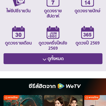
ไพ่ยิปซีรายวัน
ดูดวงราย
ดูดวงรายปักษ์
สัปดาห์
ดูดวงรายเดือน
ดูดวงครึ่งปีหลัง
ดูดวงปี 2569
2569
ดูทั้งหมด
ซีรีส์ฮิตจาก