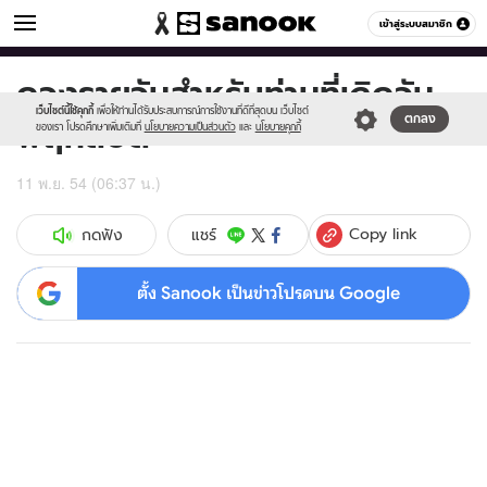
ดูดวง
เข้าสู่ระบบสมาชิก
หมวดอื่นๆ
ดวงรายวันสำหรับท่านที่เกิดวัน
Sanook
//s.isanook.com/sr/0/images/logo-
600
60
new-
เว็บไซต์นี้ใช้คุกกี้
เพื่อให้ท่านได้รับประสบการณ์การใช้งานที่ดีที่สุดบน เว็บไซต์
พฤหัสบดี
ตกลง
sanook.png
ของเรา โปรดศึกษาเพิ่มเติมที่
นโยบายความเป็นส่วนตัว
และ
นโยบายคุกกี้
11 พ.ย. 54 (06:37 น.)
Copy link
แชร์
กดฟัง
ตั้ง Sanook เป็นข่าวโปรดบน Google