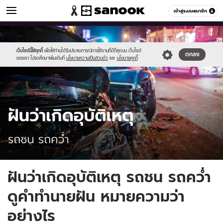
ดูดวง
เข้าสู่ระบบสมาชิก
หมวดอื่นๆ
//s.isanook.com/ho/0/ud/42/211649/411041.jpg
Sanook
//s.isanook.com/sr/0/images/logo-
600
60
new-
sanook.png
เว็บไซต์นี้ใช้คุกกี้
เพื่อให้ท่านได้รับประสบการณ์การใช้งานที่ดีที่สุดบน เว็บไซต์
ตกลง
ของเรา โปรดศึกษาเพิ่มเติมที่
นโยบายความเป็นส่วนตัว
และ
นโยบายคุกกี้
ฝันว่าเกิดอุบัติเหตุ รถชน รถคว่ำ
ดูคำทำนายฝัน หมายความว่า
อย่างไร