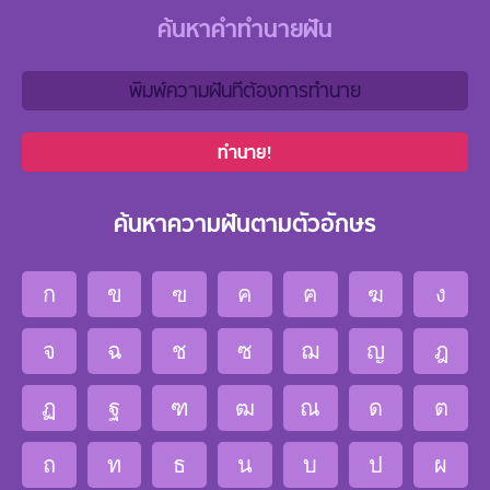
ค้นหาคำทำนายฝัน
ทำนาย!
ค้นหาความฝันตามตัวอักษร
ก
ข
ฃ
ค
ฅ
ฆ
ง
จ
ฉ
ช
ซ
ฌ
ญ
ฎ
ฏ
ฐ
ฑ
ฒ
ณ
ด
ต
ถ
ท
ธ
น
บ
ป
ผ