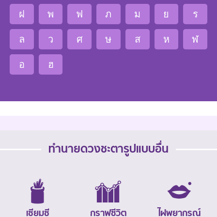
ฝ
พ
ฟ
ภ
ม
ย
ร
ล
ว
ศ
ษ
ส
ห
ฬ
อ
ฮ
ทำนายดวงชะตารูปแบบอื่น
เซียมซี
กราฟชีวิต
ไฝพยากรณ์