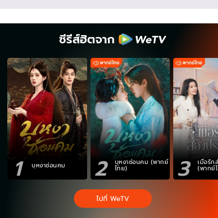
ซีรีส์ฮิตจาก
1
2
3
บุหงาซ่อนคม (พากย์
เมื่อรั
บุหงาซ่อนคม
ไทย)
(พากย์
ไปที่ WeTV