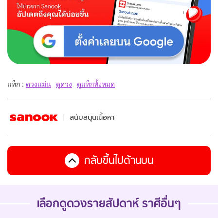
แท็ก :
ดวงแม่น
ดูดวง
ดูแท็กทั้งหมด
สนับสนุนเนื้อหา
กลับขึ้นไปด้านบน
เลือกดู
ดวงรายสัปดาห์
ราศีอื่นๆ