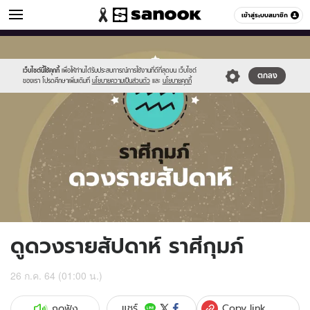
ดูดวง
เข้าสู่ระบบสมาชิก
หมวดอื่นๆ
//s.isanook.com/ho/0/ud/fxd/week/weekly-
Sanook
//s.isanook.com/sr/0/images/logo-
600
60
horoscope-
new-
aquarius_zod.jpg
sanook.png
เว็บไซต์นี้ใช้คุกกี้
เพื่อให้ท่านได้รับประสบการณ์การใช้งานที่ดีที่สุดบน เว็บไซต์
ตกลง
ของเรา โปรดศึกษาเพิ่มเติมที่
นโยบายความเป็นส่วนตัว
และ
นโยบายคุกกี้
ดูดวงรายสัปดาห์ ราศีกุมภ์
26 ก.ค. 64 (01:00 น.)
Copy link
แชร์
กดฟัง