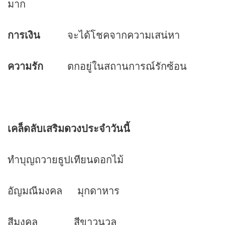
มาก
การเงิน
จะได้โชคจากความเสน่หา
ความรัก
ตกอยู่ในสถานการณ์รักซ้อน
เคล็ดลับเสริม
ดวง
ประจำวันนี้
ทำบุญถวายธูปเทียนดอกไม้
อัญมณีมงคล มุกดาหาร
สีมงคล สีขาวนวล