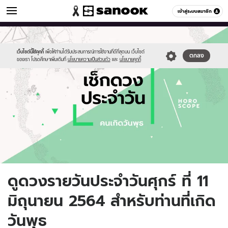
ดูดวง
เข้าสู่ระบบสมาชิก
หมวดอื่นๆ
//s.isanook.com/ho/0/ud/fxd/day/daily-
Sanook
//s.isanook.com/sr/0/images/logo-
600
60
horoscope-
new-
wednesday.jpg
sanook.png
เว็บไซต์นี้ใช้คุกกี้
เพื่อให้ท่านได้รับประสบการณ์การใช้งานที่ดีที่สุดบน เว็บไซต์
ตกลง
ของเรา โปรดศึกษาเพิ่มเติมที่
นโยบายความเป็นส่วนตัว
และ
นโยบายคุกกี้
ดูดวงรายวันประจำวันศุกร์ ที่ 11
มิถุนายน 2564 สำหรับท่านที่เกิด
วันพุธ