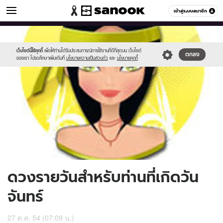
ดูดวง
เข้าสู่ระบบสมาชิก
หมวดอื่นๆ
//s.isanook.com/ho/0/ud/4/20613/170-
Sanook
//s.isanook.com/sr/0/images/logo-
600
60
mon.jpg
new-
sanook.png
เว็บไซต์นี้ใช้คุกกี้
เพื่อให้ท่านได้รับประสบการณ์การใช้งานที่ดีที่สุดบน เว็บไซต์
ตกลง
ของเรา โปรดศึกษาเพิ่มเติมที่
นโยบายความเป็นส่วนตัว
และ
นโยบายคุกกี้
ดวงรายวันสำหรับท่านที่เกิดวัน
จันทร์
27 ต.ค. 54 (07:09 น.)