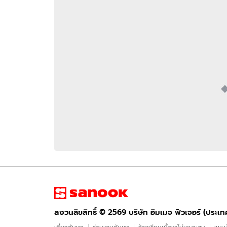
อัปเดตจีน
เช็กข่าวชัวร์
ติดตามสนุกโซเชี
ดาวน์โหลดสนุกแอปฟรี
สงวนลิขสิทธิ์ ©
2569
บริษัท อิมเมจ ฟิวเจอร์ (ประเทศไทย) จำกัด
สงวนลิขสิทธิ์ ©
2569
บริษัท อิมเมจ ฟิวเจอร์ (ประเ