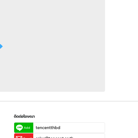
 WeTV
ติดต่อโฆษณา
tencentthbd
sales@tencent.co.th
รา
ร้องเรียนเนื้อหาไม่เหมาะสม
แนะนำติชม แจ้งปัญหาการใช้งาน
ติดต่อโฆษณา
tencentthbd
Add