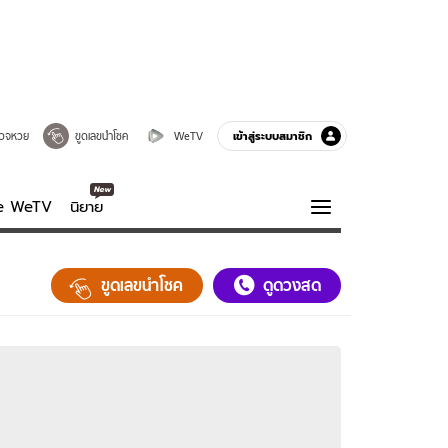
เข้าสู่ระบบสมาชิก
วจหวย
ขูดเลขนำโชค
WeTV
ve WeTV
นิยาย
รบรส
ความรู้รอบตัว
ขูดเลขนำโชค
ดูดวงสด
ฮาวทู
กูรู-รอบรู้