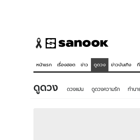
หน้าแรก
เรื่องฮอต
ข่าว
ดูดวง
ข่าวบันเทิง
ก
ดูดวง
ข่าว
ดูดวง - 
ดวงแม่น
ดูดวงความรัก
ทํานา
เรื่องฮอต
ดูดวง
ข่าว
หวยไทย
ข่าวบันเทิง
สถิติหวยไท
ข่าวกีฬา
หวยลาว
ข่าวเศรษฐกิจ