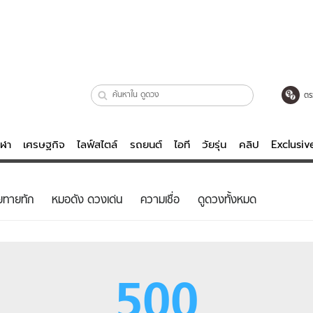
ตร
ีฬา
เศรษฐกิจ
ไลฟ์สไตล์
รถยนต์
ไอที
วัยรุ่น
คลิป
Exclusi
ตรวจหวย
ไลฟ์สไตล์
บันเทิงค
ยทายทัก
หมอดัง ดวงเด่น
ความเชื่อ
ดูดวงทั้งหมด
ผู้หญิง
หนัง-ละคร
ผู้ชาย
เพลง
ย
วัยรุ่น
เกมส์
500
ไอที
คลิป
รถยนต์
พอดแคสต์