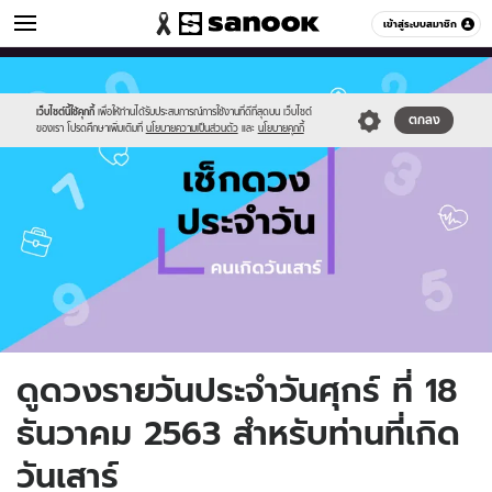
ดูดวง
เข้าสู่ระบบสมาชิก
หมวดอื่นๆ
//s.isanook.com/ho/0/ud/fxd/day/day-
Sanook
//s.isanook.com/sr/0/images/logo-
600
60
7.png
new-
sanook.png
เว็บไซต์นี้ใช้คุกกี้
เพื่อให้ท่านได้รับประสบการณ์การใช้งานที่ดีที่สุดบน เว็บไซต์
ตกลง
ของเรา โปรดศึกษาเพิ่มเติมที่
นโยบายความเป็นส่วนตัว
และ
นโยบายคุกกี้
ดูดวงรายวันประจำวันศุกร์ ที่ 18
ธันวาคม 2563 สำหรับท่านที่เกิด
วันเสาร์