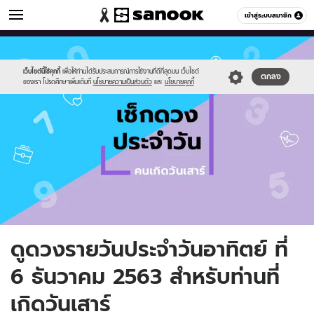
ดูดวง
เข้าสู่ระบบสมาชิก
หมวดอื่นๆ
//s.isanook.com/ho/0/ud/fxd/day/day-
Sanook
//s.isanook.com/sr/0/images/logo-
600
60
7.png
new-
sanook.png
เว็บไซต์นี้ใช้คุกกี้
เพื่อให้ท่านได้รับประสบการณ์การใช้งานที่ดีที่สุดบน เว็บไซต์
ตกลง
ของเรา โปรดศึกษาเพิ่มเติมที่
นโยบายความเป็นส่วนตัว
และ
นโยบายคุกกี้
ดูดวงรายวันประจำวันอาทิตย์ ที่
6 ธันวาคม 2563 สำหรับท่านที่
เกิดวันเสาร์