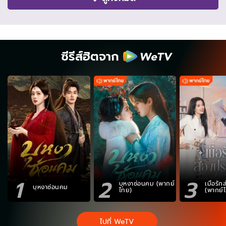
ซีรีส์ฮิตจาก
1
2
3
บุหงาซ่อนคม (พากย์
เมื่อรั
บุหงาซ่อนคม
ไทย)
(พากย์
ไปที่ WeTV