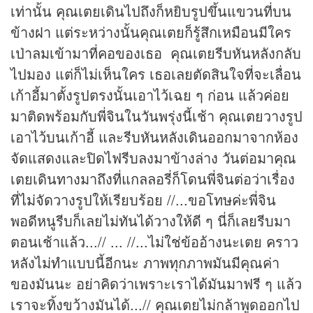
เท่านั้น คุณเตยเดินไปถึงก็หยิบรูปขึ้นแขวนที่บน
ข้างฝา แต่ระหว่างนั้นคุณเตยก็รู้สึกเหมือนมีใคร
เป่าลมเข้ามาที่คอของเธอ คุณเตยรีบหันหลังกลับ
ไปมอง แต่ก็ไม่เห็นใคร เธอเลยตัดสินใจที่จะเลื่อน
เก้าอี้มาตั้งรูปตรงนั้นเอาไว้เฉย ๆ ก่อน แล้วค่อย
มาติดพร้อมกับพี่จินในวันพรุ่งนี้เช้า คุณเตยวางรูป
เอาไว้บนเก้าอี้ และรีบหันหลังเดินออกมาจากห้อง
จัดแสดงและปิดไฟรีบลงมาข้างล่าง วันต่อมาคุณ
เตยเดินทางมาถึงที่แกลลอรี่ก็โดนพี่จินต่อว่าเรื่อง
ที่ไม่จัดวางรูปให้เรียบร้อย //...ขอโทษค่ะพี่จิน
พอดีหนูรีบก็เลยไม่ทันได้วางให้ดี ๆ นี่ก็เลยรีบมา
ตอนเช้าแล้ว...// ... //...ไม่ใช่ข้ออ้างนะเตย คราว
หลังไม่ทำแบบนี้อีกนะ ภาพทุกภาพมันมีคุณค่า
ของมันนะ อย่าคิดว่าเพราะเราได้มันมาฟรี ๆ แล้ว
เราจะทิ้งขว้างมันได้...// คุณเตยไม่กล้าพูดออกไป