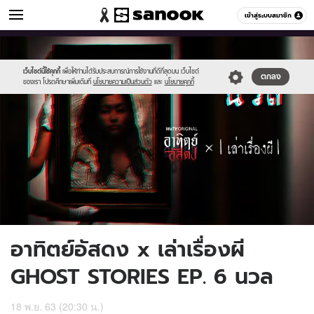
ดูดวง
เข้าสู่ระบบสมาชิก
หมวดอื่นๆ
//s.isanook.com/ho/0/ud/39/195141/356890.jpg
Sanook
//s.isanook.com/sr/0/images/logo-
600
60
new-
sanook.png
เว็บไซต์นี้ใช้คุกกี้
เพื่อให้ท่านได้รับประสบการณ์การใช้งานที่ดีที่สุดบน เว็บไซต์
ตกลง
ของเรา โปรดศึกษาเพิ่มเติมที่
นโยบายความเป็นส่วนตัว
และ
นโยบายคุกกี้
อาทิตย์อัสดง x เล่าเรื่องผี
GHOST STORIES EP. 6 นวล
18 พ.ย. 63 (20:30 น.)