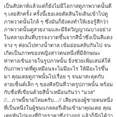
เป็นสัปดาห์แล้วแต่ก็ยังไม่มีโอกาสดูภาพวาดนั้นดี
ๆ เลยสักครั้ง ครั้งนี้เธอเลยตัดสินใจเดินเข้าไปดู
ภาพวาดนั้นใกล้ ๆ ซึ่งมันก็ยังคงทำให้เธอรู้สึกว่า
ภาพวาดนั้นดูสวยงามและมีจิตวิญญาณบางอย่าง
ในหลายเส้นที่บรรจงวาดขึ้นจากสีน้ำซึ่งเป็นสีแดง
จาง ๆ ค่อนไปทางน้ำตาล เข้มอ่อนสลับกันไป จน
เกิดเป็นภาพของหญิงสาวคนหนึ่งที่มีลักษณะ
ท่าทางเขินอายในรูปภาพนั้น ยิ่งช่วยเพิ่มเสน่ห์ให้
กับภาพวาดที่ดูเหมือนจะไม่มีอะไร ให้มีอะไรขึ้น
มา คุณเตยดูภาพนั้นไปเรื่อย ๆ จนมาสะดุดกับ
ลายเซ็นต์เล็ก ๆ ของศิลปินที่วาดรูปภาพนั้น พร้อม
กับชื่อที่เขียนด้วยสีน้ำเหมือนกันว่า "นวล"
//...ภาพนี้ขายไหมครับ...// เสียงของผู้ชายคนหนึ่ง
ที่เป็นหนึ่งในผู้ชมแกลลอรี่เดินเข้ามาคุณเตย คุณ
เตยหันไปมองที่ป้ายราคาซึ่งว่างอยู่ แล้วก็นึกได้ว่า