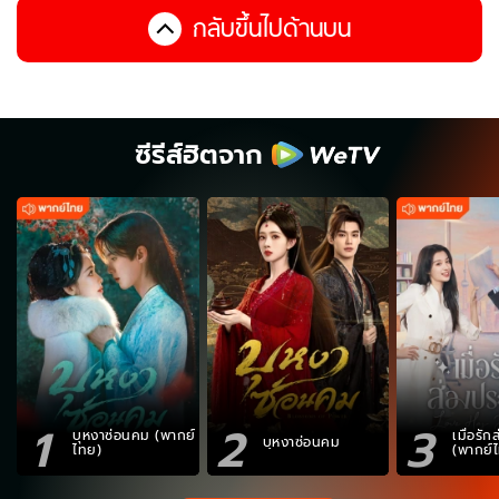
กลับขึ้นไปด้านบน
ซีรีส์ฮิตจาก
1
2
3
บุหงาซ่อนคม (พากย์
เมื่อรั
บุหงาซ่อนคม
ไทย)
(พากย์