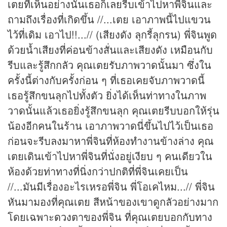
เตยที่เห็นอย่างนั้นเธอก็เลยรีบเข้าไปหาพี่จินและ
ถามถึงเรื่องที่เกิดขึ้น //...เตย เอาภาพนี้ไปแขวน
ไว้ที่เดิม เอาไป!!...// (เสียงดัง ลุกรี้ลุกรน) พี่จินพูด
ด้วยน้ำเสียงที่ค่อนข้างสั่นและเสียงดัง เหมือนกับ
รีบและรู้สึกกลัว คุณเตยรับภาพวาดนั้นมา ซึ่งใน
ครั้งนี้ต่างกับครั้งก่อน ๆ ที่เธอเคยจับภาพวาดนี้
เธอรู้สึกขนลุกไปทั้งตัว ยิ่งได้เห็นท่าทางในภาพ
วาดนั้นแล้วเธอยิ่งรู้สึกขนลุก คุณเตยรีบบอกให้รุ่น
น้องอีกคนในร้าน เอาภาพวาดนี่ขึ้นไปไว้เป็นเธอ
ก่อนจะรีบลงมาหาพี่จินที่ห้องทำงานข้างล่าง คุณ
เตยเดินเข้าไปหาพี่จินที่นั่งอยู่เงียบ ๆ คนเดียวใน
ห้องด้วยท่าทางที่นิ่งกว่าปกติที่พี่จินเคยเป็น
//...มันมีเรื่องอะไรเหรอพี่จิน พี่โอเคไหม...// พี่จิน
หันมามองที่คุณเตย สีหน้าของเขาดูกลัวอย่างมาก
โดยเฉพาะ
ดวง
ตาของพี่จิน ที่คุณเตยบอกกับทาง