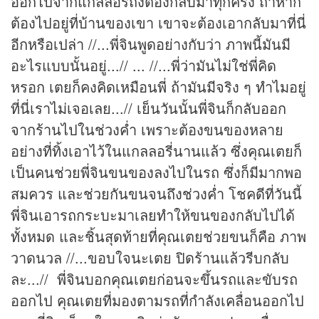
ออกไปจากแกลลอรี่ถึงต้องกลับมาทุกครั้ง ถ้าหาก
ต้องไปอยู่ที่บ้านของเขา เขาจะต้องเอากลับมาที่นี่
อีกหรือเปล่า //...พี่จินพูดอย่างกับว่า ภาพนี้มันมี
อะไรแบบนั้นอยู่...// ... //...พี่ว่ามันไม่ใช่พี่คิด
หรอก เตยก็คงคิดเหมือนพี่ ถ้ามันมีจริง ๆ ทำไมอยู่
ที่นี่เราไม่เจอเลย...// เย็นวันนั้นพี่จินก็กลับออก
จากร้านไปในช่วงค่ำ เพราะต้องขนของหลาย
อย่างที่ทิ้งเอาไว้ในแกลลอรี่นานแล้ว ซึ่งคุณเตยก็
เป็นคนช่วยพี่จินขนของลงไปในรถ ซึ่งก็มีมากพอ
สมควร และช่วยกันขนจนถึงช่วงค่ำ โชคดีที่วันนี้
พี่จินเอารถกระบะมาเลยทำให้ขนของกลับไปได้
ทั้งหมด และชิ้นสุดท้ายที่คุณเตยช่วยขนก็คือ ภาพ
วาดนวล //...ขอบใจนะเตย ปิดร้านแล้วรีบกลับ
ละ...// พี่จินบอกคุณเตยก่อนจะขึ้นรถและขับรถ
ออกไป คุณเตยที่มองตามรถที่กำลังเคลื่อนออกไป