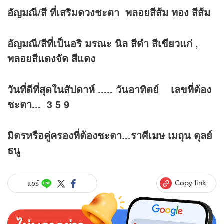
อัญมณี/สี ที่เสริม
ดวง
ชะตา พลอยสีส้ม ทอง สีส้ม
อัญมณี/สีที่เป็นอริ มรณะ นิล สีดำ สีเขียวแก่ ,
พลอยสีแดงจัด สีแดง
วันที่ดีที่สุดในสัปดาห์ ..... วันอาทิตย์ เลขที่ต้อง
ชะตา... 3 5 9
มิตรหรือคู่ครองที่ต้องชะตา...ราศีเมษ เมถุน ตุลย์
ธนู
Copy link
แชร์