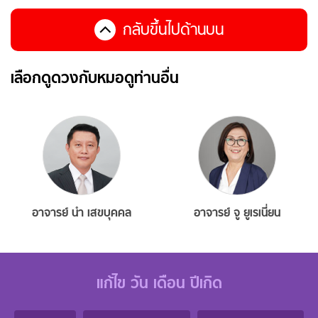
กลับขึ้นไปด้านบน
เลือกดูดวงกับหมอดูท่านอื่น
อาจารย์ นำ เสขบุคคล
อาจารย์ จู ยูเรเนี่ยน
แก้ไข วัน เดือน ปีเกิด