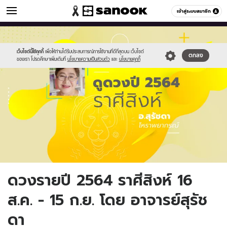
ดูดวง
เข้าสู่ระบบสมาชิก
หมวดอื่นๆ
//s.isanook.com/ho/0/ud/38/193181/horo5.jpg
Sanook
//s.isanook.com/sr/0/images/logo-
600
60
new-
sanook.png
เว็บไซต์นี้ใช้คุกกี้
เพื่อให้ท่านได้รับประสบการณ์การใช้งานที่ดีที่สุดบน เว็บไซต์
ตกลง
ของเรา โปรดศึกษาเพิ่มเติมที่
นโยบายความเป็นส่วนตัว
และ
นโยบายคุกกี้
ดวงรายปี 2564 ราศีสิงห์ 16
ส.ค. - 15 ก.ย. โดย อาจารย์สุรัช
ดา