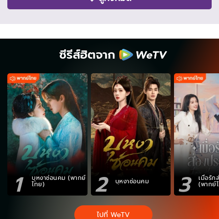
ซีรีส์ฮิตจาก
1
2
3
บุหงาซ่อนคม (พากย์
เมื่อรั
บุหงาซ่อนคม
ไทย)
(พากย์
ไปที่ WeTV