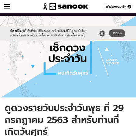
ดูดวง
เข้าสู่ระบบสมาชิก
หมวดอื่นๆ
//s.isanook.com/ho/0/ud/fxd/day/daily-
Sanook
//s.isanook.com/sr/0/images/logo-
600
60
horoscope-
new-
friday.jpg
sanook.png
เว็บไซต์นี้ใช้คุกกี้
เพื่อให้ท่านได้รับประสบการณ์การใช้งานที่ดีที่สุดบน เว็บไซต์
ตกลง
ของเรา โปรดศึกษาเพิ่มเติมที่
นโยบายความเป็นส่วนตัว
และ
นโยบายคุกกี้
ดูดวงรายวันประจำวันพุธ ที่ 29
กรกฎาคม 2563 สำหรับท่านที่
เกิดวันศุกร์