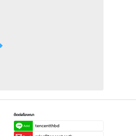
 WeTV
ติดต่อโฆษณา
tencentthbd
sales@tencent.co.th
รา
ร้องเรียนเนื้อหาไม่เหมาะสม
แนะนำติชม แจ้งปัญหาการใช้งาน
ติดต่อโฆษณา
tencentthbd
Add