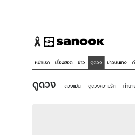
หน้าแรก
เรื่องฮอต
ข่าว
ดูดวง
ข่าวบันเทิง
ก
ดูดวง
ข่าว
ดูดวง - 
ดวงแม่น
ดูดวงความรัก
ทํานา
เรื่องฮอต
ดูดวง
ข่าว
หวยไทย
ข่าวบันเทิง
สถิติหวยไท
ข่าวกีฬา
หวยลาว
ข่าวเศรษฐกิจ