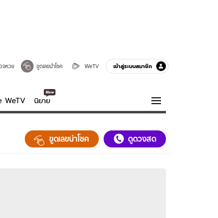
เข้าสู่ระบบสมาชิก
วจหวย
ขูดเลขนำโชค
WeTV
ve WeTV
นิยาย
รบรส
ความรู้รอบตัว
ขูดเลขนำโชค
ดูดวงสด
ฮาวทู
กูรู-รอบรู้