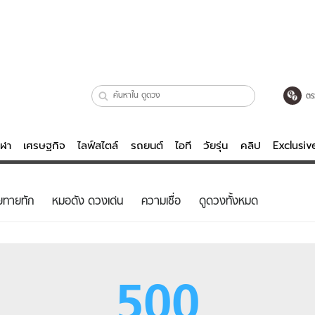
ตร
ีฬา
เศรษฐกิจ
ไลฟ์สไตล์
รถยนต์
ไอที
วัยรุ่น
คลิป
Exclusi
ตรวจหวย
ไลฟ์สไตล์
บันเทิงค
ยทายทัก
หมอดัง ดวงเด่น
ความเชื่อ
ดูดวงทั้งหมด
ผู้หญิง
หนัง-ละคร
ผู้ชาย
เพลง
ย
วัยรุ่น
เกมส์
500
ไอที
คลิป
รถยนต์
พอดแคสต์