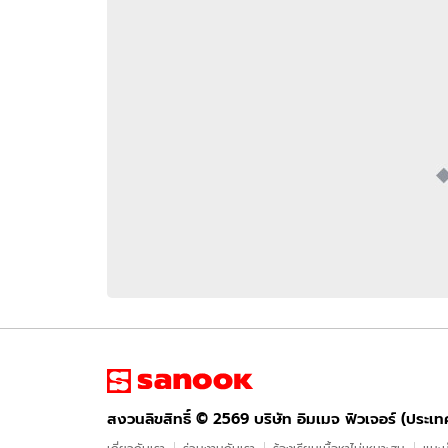
อัปเดตจีน
เช็กข่าวชัวร์
ติดตามสนุกโซเชี
ดาวน์โหลดสนุกแอปฟรี
สงวนลิขสิทธิ์ ©
2569
บริษัท อิมเมจ ฟิวเจอร์ (ประเทศไทย) จำกัด
สงวนลิขสิทธิ์ ©
2569
บริษัท อิมเมจ ฟิวเจอร์ (ประเ