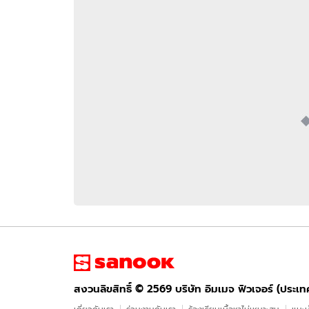
อัปเดตจีน
เช็กข่าวชัวร์
ติดตามสนุกโซเชี
ดาวน์โหลดสนุกแอปฟรี
สงวนลิขสิทธิ์ ©
2569
บริษัท อิมเมจ ฟิวเจอร์ (ประเทศไทย) จำกัด
สงวนลิขสิทธิ์ ©
2569
บริษัท อิมเมจ ฟิวเจอร์ (ประเ