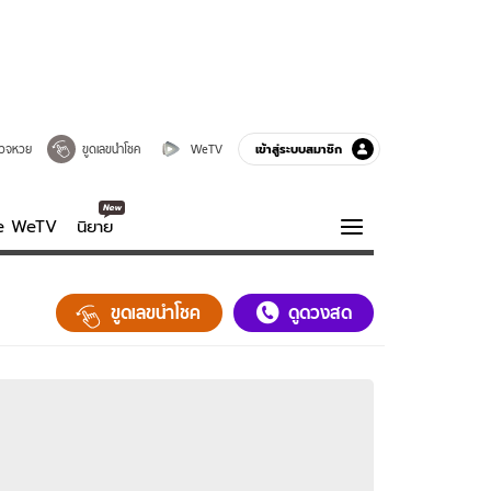
เข้าสู่ระบบสมาชิก
วจหวย
ขูดเลขนำโชค
WeTV
ve WeTV
นิยาย
รบรส
ความรู้รอบตัว
ขูดเลขนำโชค
ดูดวงสด
ฮาวทู
กูรู-รอบรู้