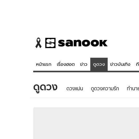
หน้าแรก
เรื่องฮอต
ข่าว
ดูดวง
ข่าวบันเทิง
ก
ดูดวง
ข่าว
ดูดวง - 
ดวงแม่น
ดูดวงความรัก
ทํานา
เรื่องฮอต
ดูดวง
ข่าว
หวยไทย
ข่าวบันเทิง
สถิติหวยไท
ข่าวกีฬา
หวยลาว
ข่าวเศรษฐกิจ