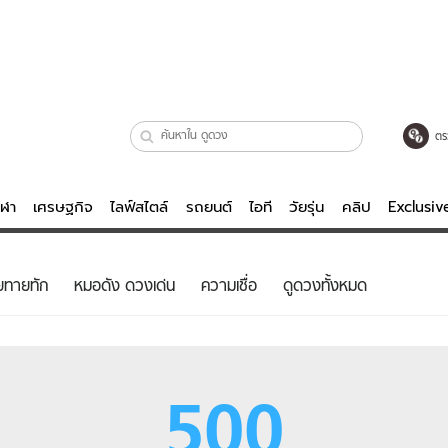
ตร
ีฬา
เศรษฐกิจ
ไลฟ์สไตล์
รถยนต์
ไอที
วัยรุ่น
คลิป
Exclusi
ตรวจหวย
ไลฟ์สไตล์
บันเทิงค
ยทายทัก
หมอดัง ดวงเด่น
ความเชื่อ
ดูดวงทั้งหมด
ผู้หญิง
หนัง-ละคร
ผู้ชาย
เพลง
ย
วัยรุ่น
เกมส์
500
ไอที
คลิป
รถยนต์
พอดแคสต์