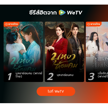
ซีรีส์ฮิตจาก
1
2
3
บุหงาซ่อนคม (พากย์
เมื่อรั
บุหงาซ่อนคม
ไทย)
(พากย์
ไปที่ WeTV