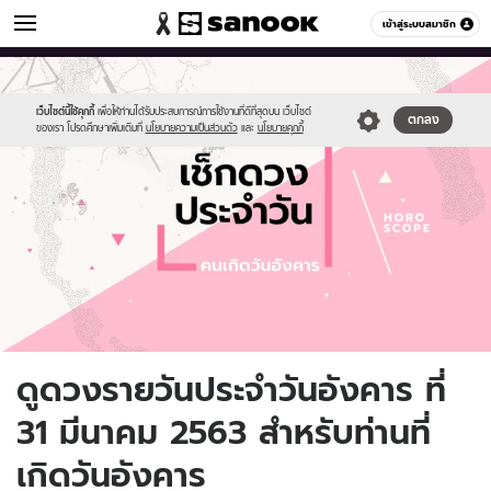
ดูดวง
เข้าสู่ระบบสมาชิก
หมวดอื่นๆ
//s.isanook.com/ho/0/ud/fxd/day/daily-
Sanook
//s.isanook.com/sr/0/images/logo-
600
60
horoscope-
new-
tuesday.jpg
sanook.png
เว็บไซต์นี้ใช้คุกกี้
เพื่อให้ท่านได้รับประสบการณ์การใช้งานที่ดีที่สุดบน เว็บไซต์
ตกลง
ของเรา โปรดศึกษาเพิ่มเติมที่
นโยบายความเป็นส่วนตัว
และ
นโยบายคุกกี้
ดูดวงรายวันประจำวันอังคาร ที่
31 มีนาคม 2563 สำหรับท่านที่
เกิดวันอังคาร