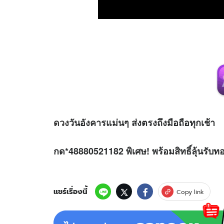
ดวง
วันอังคารแม่นๆ ส่งตรงถึงมือถือทุกเช้า
กด*48880521182 พิเศษ! พร้อมสิทธิ์ลุ้นรับท
แชร์เรื่องนี้
Copy link