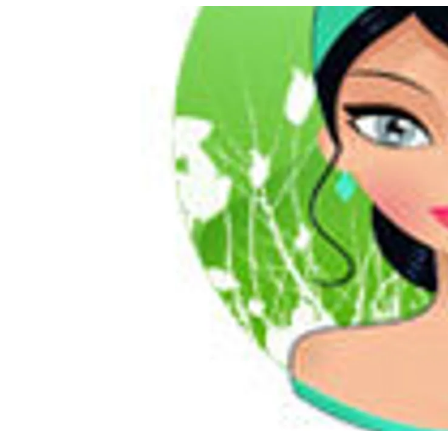
อัปเดตจีน
เช็กข่าวชัวร์
ติดตามสนุกโซเชี
ดาวน์โหลดสนุกแอปฟรี
สงวนลิขสิทธิ์ ©
2569
บริษัท อิมเมจ ฟิวเจอร์ (ประเทศไทย) จำกัด