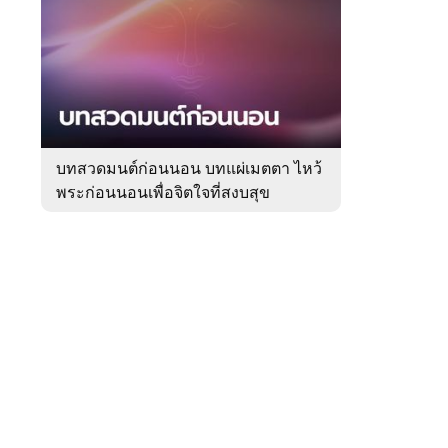
สัปดาห์
ของ
Sanook
ดูด
 WeTV
วง
บทสวดมนต์ก่อนนอน บทแผ่เมตตา ไหว้
พระก่อนนอนเพื่อจิตใจที่สงบสุข
ติดต่อโฆษณา
tencentthbd
sales@tencent.co.th
รา
ร้องเรียนเนื้อหาไม่เหมาะสม
แนะนำติชม แจ้งปัญหาการใช้งาน