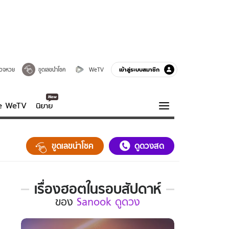
เข้าสู่ระบบสมาชิก
วจหวย
ขูดเลขนำโชค
WeTV
ve WeTV
นิยาย
รบรส
ความรู้รอบตัว
ขูดเลขนำโชค
ดูดวงสด
ฮาวทู
กูรู-รอบรู้
เรื่องฮอตในรอบสัปดาห์
เรื่อง
ของ
Sanook ดูดวง
ฮอต
ใน
รอบ