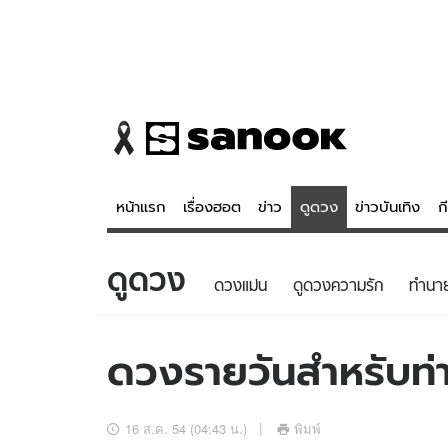
หน้าแรก
เรื่องฮอต
ข่าว
ดูดวง
ข่าวบันเทิง
ก
ดูดวง
ข่าว
ดูดวง - 
ดวงแม่น
ดูดวงความรัก
ทํานา
เรื่องฮอต
ดูดวง
ข่าว
หวยไทย
ดวงรายวันสำหรับท่าน
ข่าวบันเทิง
สถิติหวยไท
ข่าวกีฬา
หวยลาว
16 ส.ค. 54 (04:43 น.)
พิมพ์
ข่าวเศรษฐกิจ