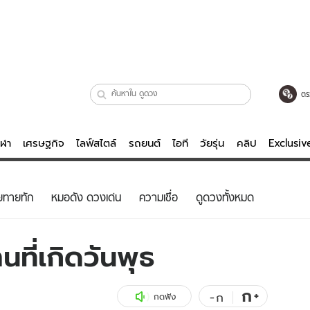
ตร
ีฬา
เศรษฐกิจ
ไลฟ์สไตล์
รถยนต์
ไอที
วัยรุ่น
คลิป
Exclusi
ตรวจหวย
ไลฟ์สไตล์
บันเทิงค
ยทายทัก
หมอดัง ดวงเด่น
ความเชื่อ
ดูดวงทั้งหมด
ผู้หญิง
หนัง-ละคร
ผู้ชาย
เพลง
ที่เกิดวันพุธ
ย
วัยรุ่น
เกมส์
ไอที
คลิป
ก
+
-
ก
กดฟัง
รถยนต์
พอดแคสต์