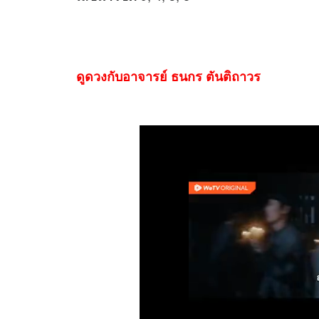
ดูดวงกับอาจารย์ ธนกร ตันติถาวร