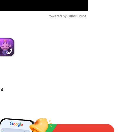
Powered by 
GliaStudios
M
u
t
e
อง