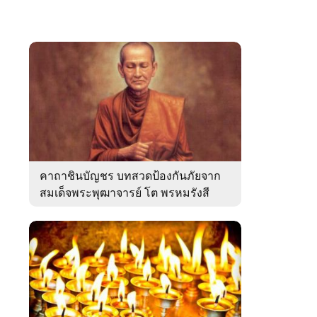
คาถาชินบัญชร บทสวดป้องกันภัยจาก
สมเด็จพระพุฒาจารย์ โต พรหมรังสี