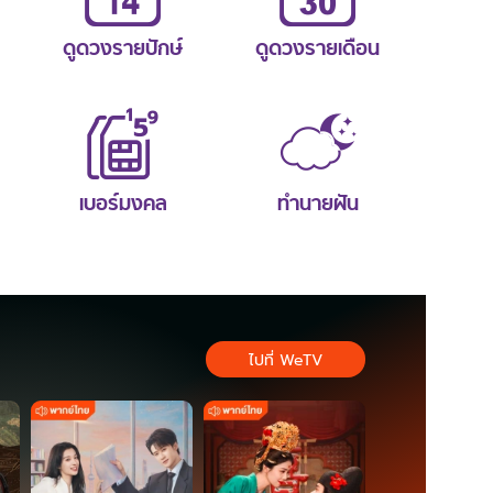
ดูดวงรายปักษ์
ดูดวงรายเดือน
เบอร์มงคล
ทำนายฝัน
ไปที่ WeTV