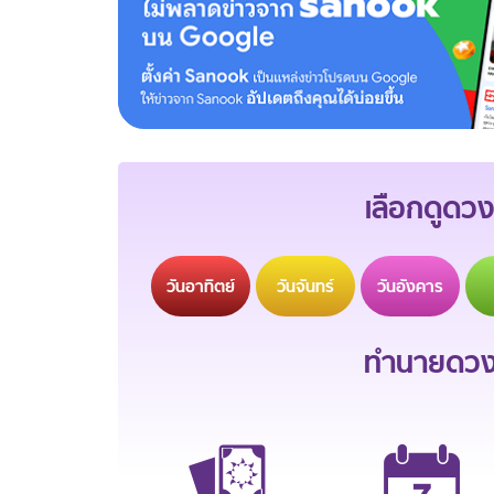
เลือกดูดวง
วัน
อาทิตย์
วัน
จันทร์
วัน
อังคาร
ทำนายดวงช