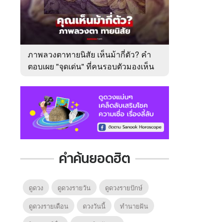
ภาพลวงตาทายนิสัย เห็นม้ากี่ตัว? คำ
ตอบเผย "จุดเด่น" ที่คนรอบตัวมองเห็น
ในตัวคุณ
คำค้นยอดฮิต
ดูดวง
ดูดวงรายวัน
ดูดวงรายปักษ์
ดูดวงรายเดือน
ดวงวันนี้
ทํานายฝัน