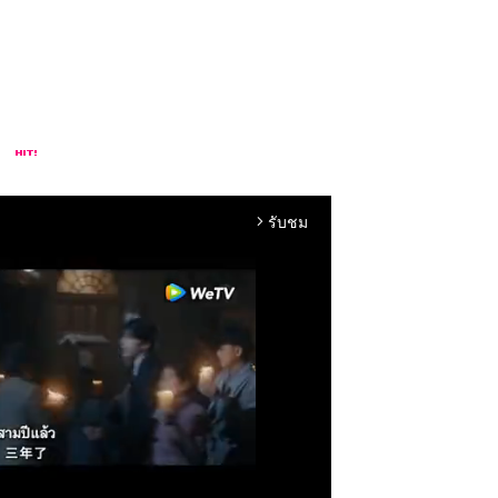
รับชม
arrow_forward_ios