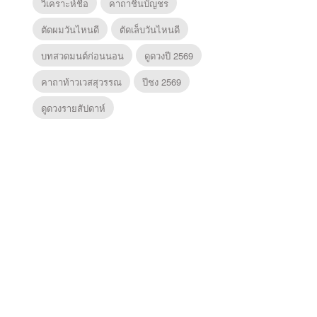
วิเคราะห์ชื่อ
คาถาชินบัญชร
ตัดผมวันไหนดี
ตัดเล็บวันไหนดี
บทสวดมนต์ก่อนนอน
ดูดวงปี 2569
คาถาท้าวเวสสุวรรณ
ปีชง 2569
ดูดวงรายสัปดาห์