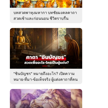
บทสวดพาหุงมหากา บทชัยมงคลคาถา
สวดเช้าและก่อนนอน ชีวิตราบรื่น
"ชินบัญชร" หมายถึงอะไร? เปิดความ
หมาย-ที่มา-ข้อเท็จจริง ผู้แต่งคาถาที่คน
ไทยคุ้นเคย