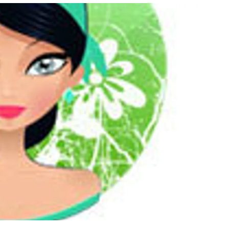
สุขภาพ
ดูทีวี
เที่ยว-กิน
WeTV
Tasteful Thailand
Exclusive
Sanook Choice
นิยาย
ยลได้ที่
ร่วมงานกับเ