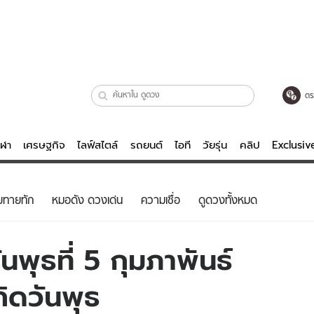
ตร
ีฬา
เศรษฐกิจ
ไลฟ์สไตล์
รถยนต์
ไอที
วัยรุ่น
คลิป
Exclusi
ตรวจหวย
ไลฟ์สไตล์
บันเทิงค
ยทายทัก
หมอดัง ดวงเด่น
ความเชื่อ
ดูดวงทั้งหมด
ผู้หญิง
หนัง-ละคร
ผู้ชาย
เพลง
พุธที่ 5 กุมภาพันธ์
ย
วัยรุ่น
เกมส์
กิดวันพุธ
ไอที
คลิป
รถยนต์
พอดแคสต์