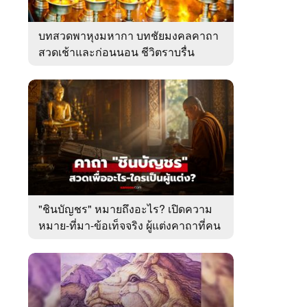
บทสวดพาหุงมหากา บทชัยมงคลคาถา
สวดเช้าและก่อนนอน ชีวิตราบรื่น
"ชินบัญชร" หมายถึงอะไร? เปิดความ
หมาย-ที่มา-ข้อเท็จจริง ผู้แต่งคาถาที่คน
ไทยคุ้นเคย