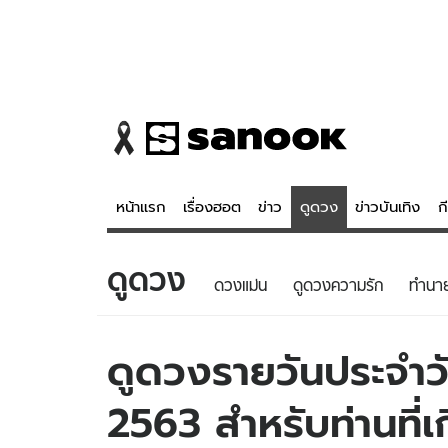
หน้าแรก
เรื่องฮอต
ข่าว
ดูดวง
ข่าวบันเทิง
ก
ดูดวง
ข่าว
ดูดวง - 
ดวงแม่น
ดูดวงความรัก
ทํานา
เรื่องฮอต
ดูดวง
ข่าว
หวยไทย
ดูดวงรายวันประจำวัน
ข่าวบันเทิง
สถิติหวยไท
2563 สำหรับท่านที่เ
ข่าวกีฬา
หวยลาว
ข่าวเศรษฐกิจ