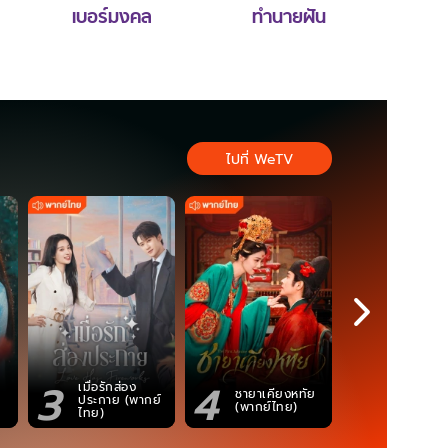
เบอร์มงคล
ทำนายฝัน
ไปที่ WeTV
3
4
5
เมื่อรักส่อง
ตำนานจอม
ชายาเคียงหทัย
ประกาย (พากย์
ภูตถังซาน
(พากย์ไทย)
ไทย)
(พากย์ไท