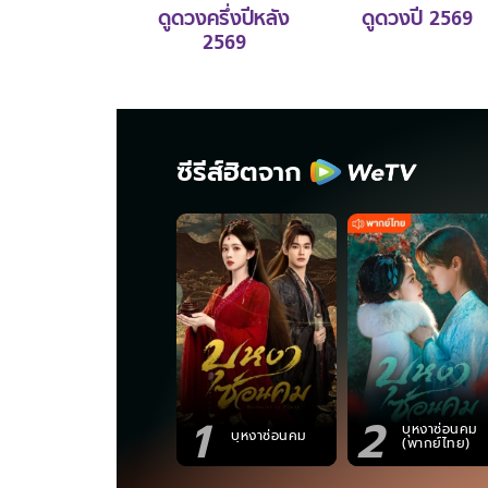
ดูดวงครึ่งปีหลัง
ดูดวงปี 2569
2569
ซีรีส์ฮิตจาก
1
2
บุหงาซ่อนคม
บุหงาซ่อนคม
(พากย์ไทย)