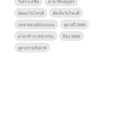
วิเคราะห์ชื่อ
คาถาชินบัญชร
ตัดผมวันไหนดี
ตัดเล็บวันไหนดี
บทสวดมนต์ก่อนนอน
ดูดวงปี 2569
คาถาท้าวเวสสุวรรณ
ปีชง 2569
ดูดวงรายสัปดาห์