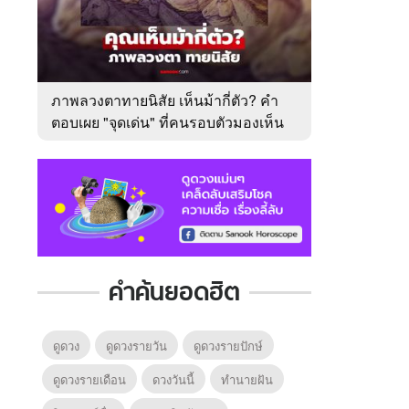
ภาพลวงตาทายนิสัย เห็นม้ากี่ตัว? คำ
ตอบเผย "จุดเด่น" ที่คนรอบตัวมองเห็น
ในตัวคุณ
คำค้นยอดฮิต
ดูดวง
ดูดวงรายวัน
ดูดวงรายปักษ์
ดูดวงรายเดือน
ดวงวันนี้
ทํานายฝัน