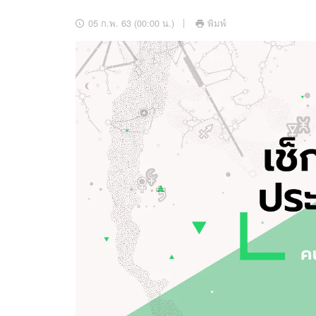
อัปเดตจีน
05 ก.พ. 63 (00:00 น.)
พิมพ์
เช็กข่าวชัวร์
ติดตามสนุกโซเชี
ดาวน์โหลดสนุกแอปฟรี
สงวนลิขสิทธิ์ ©
2569
บริษัท อิมเมจ ฟิวเจอร์ (ประเทศไทย) จำกัด