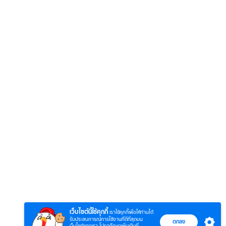
6
7
8
ยุทธ์
หากวินาทีนั้นไม่
หากวินาทีนั้นไม่
โลกอั
พบเธอ (พากย์
พบเธอ
แบบ (
ย)
ไทย)
เว็บไซต์นี้ใช้คุกกี้
เราใช้คุกกี้เพื่อให้ท่านได้
รับประสบการณ์การใช้งานที่ดีที่สุดบน
ตกลง
เว็บไซต์ของเรา โปรดศึกษาเพิ่มเติมที่