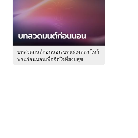
สัปดาห์
ของ
Sanook
ดูด
 WeTV
วง
บทสวดมนต์ก่อนนอน บทแผ่เมตตา ไหว้
พระก่อนนอนเพื่อจิตใจที่สงบสุข
ติดต่อโฆษณา
tencentthbd
sales@tencent.co.th
รา
ร้องเรียนเนื้อหาไม่เหมาะสม
แนะนำติชม แจ้งปัญหาการใช้งาน