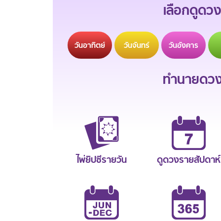
เลือกดูดวง
วัน
อาทิตย์
วัน
จันทร์
วัน
อังคาร
ทำนายดวงช
ไพ่ยิปซีรายวัน
ดูดวงรายสัปดาห์