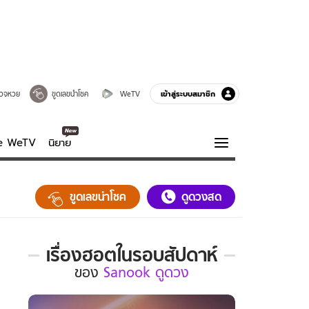
เข้าสู่ระบบสมาชิก
วจหวย
ขูดเลขนำโชค
WeTV
ve WeTV
นิยาย
รบรส
ความรู้รอบตัว
ขูดเลขนำโชค
ดูดวงสด
ฮาวทู
กูรู-รอบรู้
เรื่องฮอตในรอบสัปดาห์
เรื่อง
ของ
Sanook ดูดวง
ฮอต
ใน
รอบ