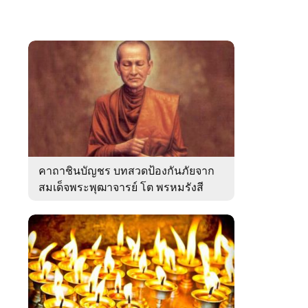
คาถาชินบัญชร บทสวดป้องกันภัยจาก
สมเด็จพระพุฒาจารย์ โต พรหมรังสี