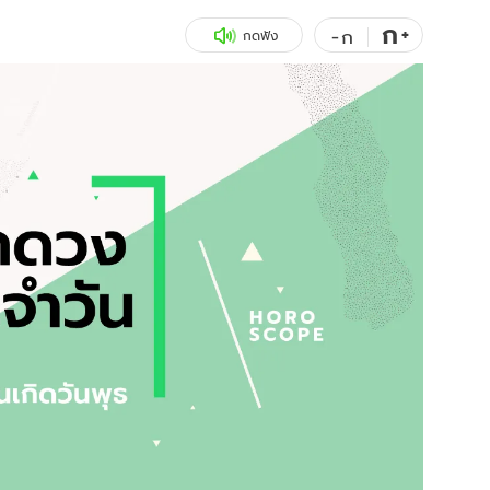
ก
สุขภาพ
+
ดูทีวี
-
ก
กดฟัง
เที่ยว-กิน
WeTV
Tasteful Thailand
Exclusive
Sanook Choice
นิยาย
ยลได้ที่
ร่วมงานกับเ