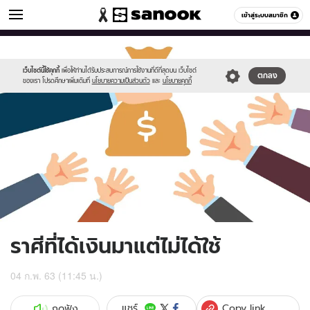
ดูดวง
เข้าสู่ระบบสมาชิก
หมวดอื่นๆ
//s.isanook.com/ho/0/ud/35/176841/123223.jpg
Sanook
//s.isanook.com/sr/0/images/logo-
600
60
new-
sanook.png
เว็บไซต์นี้ใช้คุกกี้
เพื่อให้ท่านได้รับประสบการณ์การใช้งานที่ดีที่สุดบน เว็บไซต์
ตกลง
ของเรา โปรดศึกษาเพิ่มเติมที่
นโยบายความเป็นส่วนตัว
และ
นโยบายคุกกี้
ราศีที่ได้เงินมาแต่ไม่ได้ใช้
04 ก.พ. 63 (11:45 น.)
Copy link
แชร์
กดฟัง