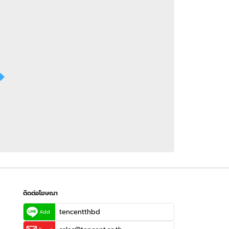
 WeTV
ติดต่อโฆษณา
tencentthbd
sales@tencent.co.th
รา
ร้องเรียนเนื้อหาไม่เหมาะสม
แนะนำติชม แจ้งปัญหาการใช้งาน
ติดต่อโฆษณา
tencentthbd
Add