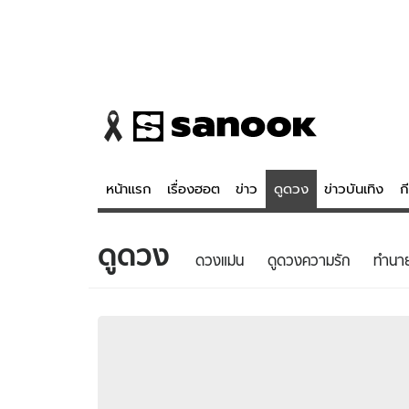
หน้าแรก
เรื่องฮอต
ข่าว
ดูดวง
ข่าวบันเทิง
ก
ดูดวง
ข่าว
ดูดวง - 
ดวงแม่น
ดูดวงความรัก
ทํานา
เรื่องฮอต
ดูดวง
ข่าว
หวยไทย
ข่าวบันเทิง
สถิติหวยไท
ข่าวกีฬา
หวยลาว
ข่าวเศรษฐกิจ