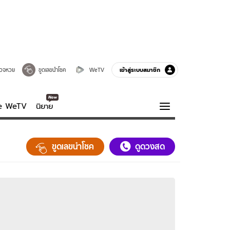
เข้าสู่ระบบสมาชิก
วจหวย
ขูดเลขนำโชค
WeTV
ve WeTV
นิยาย
รบรส
ความรู้รอบตัว
ขูดเลขนำโชค
ดูดวงสด
ฮาวทู
กูรู-รอบรู้