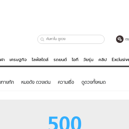
ตร
ีฬา
เศรษฐกิจ
ไลฟ์สไตล์
รถยนต์
ไอที
วัยรุ่น
คลิป
Exclusi
ตรวจหวย
ไลฟ์สไตล์
บันเทิงค
ยทายทัก
หมอดัง ดวงเด่น
ความเชื่อ
ดูดวงทั้งหมด
ผู้หญิง
หนัง-ละคร
ผู้ชาย
เพลง
ย
วัยรุ่น
เกมส์
500
ไอที
คลิป
รถยนต์
พอดแคสต์