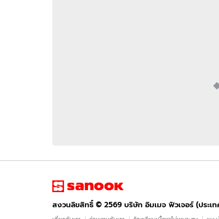
อัปเดตจีน
เช็กข่าวชัวร์
ติดตามสนุกโซเชี
ดาวน์โหลดสนุกแอปฟรี
สงวนลิขสิทธิ์ ©
2569
บริษัท อิมเมจ ฟิวเจอร์ (ประเทศไทย) จำกัด
สงวนลิขสิทธิ์ ©
2569
บริษัท อิมเมจ ฟิวเจอร์ (ประเ