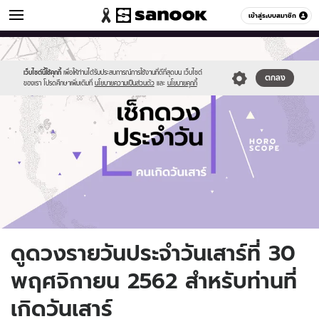
ดูดวง
เข้าสู่ระบบสมาชิก
หมวดอื่นๆ
//s.isanook.com/ho/0/ud/fxd/day/daily-
Sanook
//s.isanook.com/sr/0/images/logo-
600
60
horoscope-
new-
saturday.jpg
sanook.png
เว็บไซต์นี้ใช้คุกกี้
เพื่อให้ท่านได้รับประสบการณ์การใช้งานที่ดีที่สุดบน เว็บไซต์
ตกลง
ของเรา โปรดศึกษาเพิ่มเติมที่
นโยบายความเป็นส่วนตัว
และ
นโยบายคุกกี้
ดูดวงรายวันประจำวันเสาร์ที่ 30
พฤศจิกายน 2562 สำหรับท่านที่
เกิดวันเสาร์