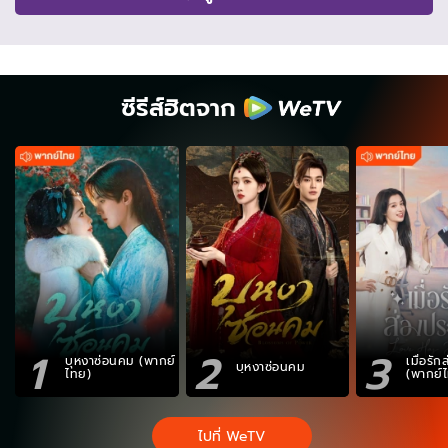
ซีรีส์ฮิตจาก
1
2
3
บุหงาซ่อนคม (พากย์
เมื่อรั
บุหงาซ่อนคม
ไทย)
(พากย์
ไปที่ WeTV