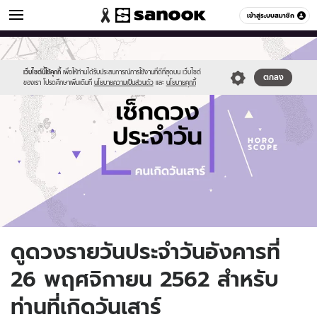
ดูดวง
เข้าสู่ระบบสมาชิก
หมวดอื่นๆ
//s.isanook.com/ho/0/ud/fxd/day/daily-
Sanook
//s.isanook.com/sr/0/images/logo-
600
60
horoscope-
new-
saturday.jpg
sanook.png
เว็บไซต์นี้ใช้คุกกี้
เพื่อให้ท่านได้รับประสบการณ์การใช้งานที่ดีที่สุดบน เว็บไซต์
ตกลง
ของเรา โปรดศึกษาเพิ่มเติมที่
นโยบายความเป็นส่วนตัว
และ
นโยบายคุกกี้
ดูดวงรายวันประจำวันอังคารที่
26 พฤศจิกายน 2562 สำหรับ
ท่านที่เกิดวันเสาร์