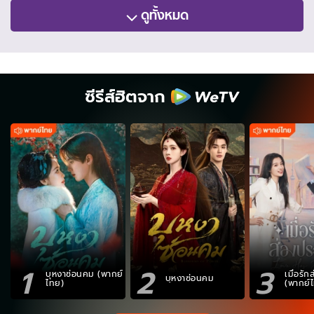
ดูทั้งหมด
ซีรีส์ฮิตจาก
1
2
3
บุหงาซ่อนคม (พากย์
เมื่อรั
บุหงาซ่อนคม
ไทย)
(พากย์