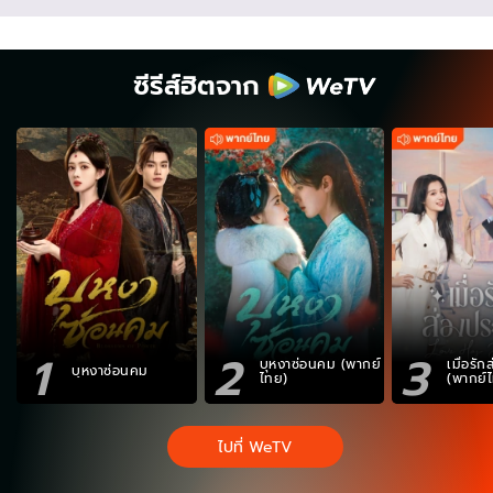
ซีรีส์ฮิตจาก
1
2
3
บุหงาซ่อนคม (พากย์
เมื่อรั
บุหงาซ่อนคม
ไทย)
(พากย์
ไปที่ WeTV