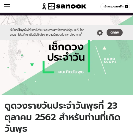
ดูดวง
เข้าสู่ระบบสมาชิก
หมวดอื่นๆ
//s.isanook.com/ho/0/ud/fxd/day/daily-
Sanook
//s.isanook.com/sr/0/images/logo-
600
60
horoscope-
new-
wednesday.jpg
sanook.png
เว็บไซต์นี้ใช้คุกกี้
เพื่อให้ท่านได้รับประสบการณ์การใช้งานที่ดีที่สุดบน เว็บไซต์
ตกลง
ของเรา โปรดศึกษาเพิ่มเติมที่
นโยบายความเป็นส่วนตัว
และ
นโยบายคุกกี้
ดูดวงรายวันประจำวันพุธที่ 23
ตุลาคม 2562 สำหรับท่านที่เกิด
วันพุธ