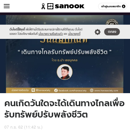
ดูดวง
เข้าสู่ระบบสมาชิก
หมวดอื่นๆ
//s.isanook.com/ho/0/ud/33/167365/horo2.jpg
Sanook
//s.isanook.com/sr/0/images/logo-
600
60
new-
sanook.png
เว็บไซต์นี้ใช้คุกกี้
เพื่อให้ท่านได้รับประสบการณ์การใช้งานที่ดีที่สุดบน เว็บไซต์
ตกลง
ของเรา โปรดศึกษาเพิ่มเติมที่
นโยบายความเป็นส่วนตัว
และ
นโยบายคุกกี้
คนเกิดวันใดจะได้เดินทางไกลเพื่อ
รับทรัพย์ปรับพลังชีวิต
07 ก.ย. 62 (11:42 น.)