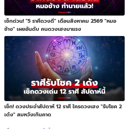
เช็กด่วน! "5 ราศีดวงดี" เดือนสิงหาคม 2569 "หมอ
ช้าง" เผยอันดับ คนดวงเฮงมาแรง
เช็ก! ดวงประจำสัปดาห์ 12 ราศี ใครดวงเฮง "รับโชค 2
เด้ง" สมหวังเกินคาด