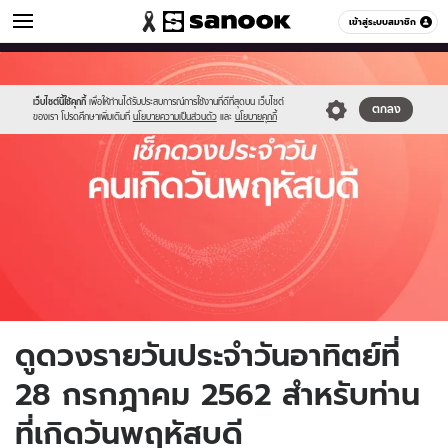
ดูดวง
เข้าสู่ระบบสมาชิก
หมวดอื่นๆ
//s.isanook.com/ho/0/ud/fxd/day/thursday.jpg
Sanook
//s.isanook.com/sr/0/images/logo-
600
60
new-
sanook.png
เว็บไซต์นี้ใช้คุกกี้
เพื่อให้ท่านได้รับประสบการณ์การใช้งานที่ดีที่สุดบน เว็บไซต์
ตกลง
ของเรา โปรดศึกษาเพิ่มเติมที่
นโยบายความเป็นส่วนตัว
และ
นโยบายคุกกี้
ดูดวงรายวันประจำวันอาทิตย์ที่
28 กรกฎาคม 2562 สำหรับท่าน
ที่เกิดวันพฤหัสบดี