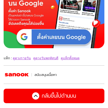
แท็ก :
ดูดวงรายวัน
ดูดวงวันพฤหัสบดี
ดูแท็กทั้งหมด
สนับสนุนเนื้อหา
กลับขึ้นไปด้านบน