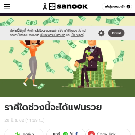
ดูดวง
เข้าสู่ระบบสมาชิก
หมวดอื่นๆ
//s.isanook.com/ho/0/ud/32/163189/horo1.jpg
Sanook
//s.isanook.com/sr/0/images/logo-
600
60
new-
sanook.png
เว็บไซต์นี้ใช้คุกกี้
เพื่อให้ท่านได้รับประสบการณ์การใช้งานที่ดีที่สุดบน เว็บไซต์
ตกลง
ของเรา โปรดศึกษาเพิ่มเติมที่
นโยบายความเป็นส่วนตัว
และ
นโยบายคุกกี้
ราศีใดช่วงนี้จะได้แฟนรวย
28 มิ.ย. 62 (11:29 น.)
Copy link
แชร์
กดฟัง