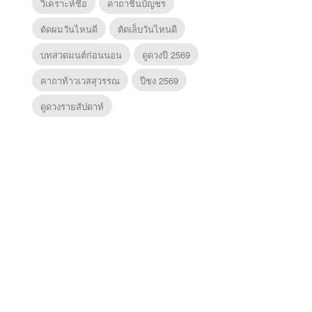
วิเคราะห์ชื่อ
คาถาชินบัญชร
ตัดผมวันไหนดี
ตัดเล็บวันไหนดี
บทสวดมนต์ก่อนนอน
ดูดวงปี 2569
คาถาท้าวเวสสุวรรณ
ปีชง 2569
ดูดวงรายสัปดาห์