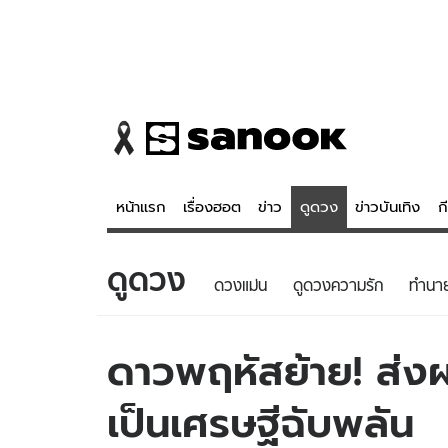
หน้าแรก
เรื่องฮอต
ข่าว
ดูดวง
ข่าวบันเทิง
ก
ดูดวง
ข่าว
ดูดวง - 
ดวงแม่น
ดูดวงความรัก
ทํานา
เรื่องฮอต
ดูดวง
ข่าว
หวยไทย
ดาวพฤหัสย้าย! ส่ง
ข่าวบันเทิง
สถิติหวยไท
เป็นเศรษฐีฉับพลัน
ข่าวกีฬา
หวยลาว
ข่าวเศรษฐกิจ