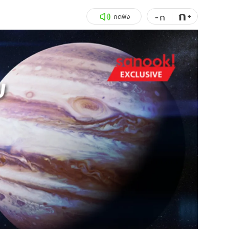
ก
สุขภาพ
+
ดูทีวี
-
ก
กดฟัง
เที่ยว-กิน
WeTV
Tasteful Thailand
Exclusive
Sanook Choice
นิยาย
ยลได้ที่
ร่วมงานกับเ