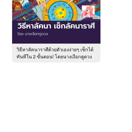
สัปดาห์
ของ
หมวด
หมอ
 WeTV
ดัง
ดวง
เด่น
วิธีหาลัคนาราศีด้วยตัวเองง่ายๆ เช็กได้
ทันทีใน 2 ขั้นตอน! โดยนางเงือกดูดวง
ติดต่อโฆษณา
tencentthbd
sales@tencent.co.th
รา
ร้องเรียนเนื้อหาไม่เหมาะสม
แนะนำติชม แจ้งปัญหาการใช้งาน