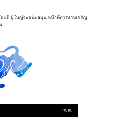
บดี ผู้ใหญ่จะสนับสนุน หน้าที่การงานเจริญ
ัน
รับชม
arrow_forward_ios