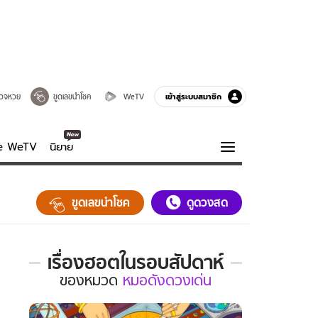
เข้าสู่ระบบสมาชิก
วจหวย
ขูดเลขนำโชค
WeTV
ve WeTV
นิยาย
รบรส
ความรู้รอบตัว
ขูดเลขนำโชค
ดูดวงสด
ฮาวทู
กูรู-รอบรู้
เรื่องฮอตในรอบสัปดาห์
เรื่อง
ของ
หมวด
หมอดังดวงเด่น
ฮอต
ใน
รอบ