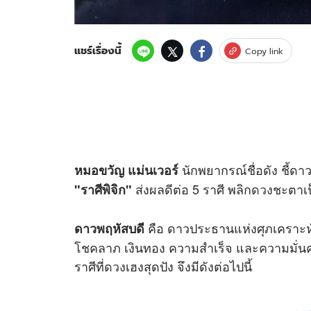
แชร์เรื่องนี้
Copy link
นักพยากรณ์ชื่อดัง ชี้
หมอขวัญ แม่นเวอร์
ส่งผลดีต่อ 5 ราศี พลิก
ดวง
ชะตาเป
"ราศีพิจิก"
คือ ดาวประธานแห่งศุภเคราะห์ 
ดาวพฤหัสบดี
โชคลาภ เงินทอง ความสำเร็จ และความมั่นคง เม
ราศีที่
ดวง
เฮงสุดปัง จึงมีดังต่อไปนี้