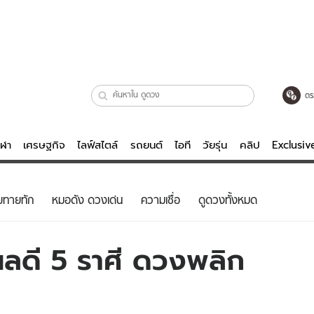
ตร
ีฬา
เศรษฐกิจ
ไลฟ์สไตล์
รถยนต์
ไอที
วัยรุ่น
คลิป
Exclusi
ตรวจหวย
ไลฟ์สไตล์
บันเทิงค
ยทายทัก
หมอดัง ดวงเด่น
ความเชื่อ
ดูดวงทั้งหมด
ผู้หญิง
หนัง-ละคร
ผู้ชาย
เพลง
ผลดี 5 ราศี ดวงพลิก
ย
วัยรุ่น
เกมส์
ไอที
คลิป
รถยนต์
พอดแคสต์