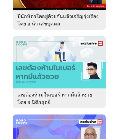
ปีนักษัตรใดอยู่ด้วยกันแล้วเจริญรุ่งเรือง
โดย อ.นำ เสขบุคคล
เลขต้องห้ามในเบอร์ หากมีแล้วซวย
โดย อ.นิติกฤตย์