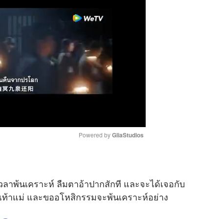
Powered by 
GliaStudios
M
u
งเวลาพ้นเคราะห์ ลืมตาอ้าปากสักที และจะได้เจอกับ
t
างเท้าแม่ และขออโหสิกรรมจะพ้นเคราะห์อย่าง
e