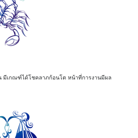
้น มีเกณฑ์ได้โชคลาภก้อนโต หน้าที่การงานมีผล