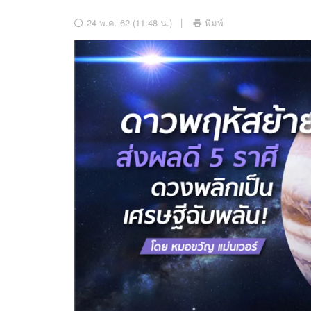
อัปเดตจีน
24 พ.ค. 62 (11:48 น.)
พิมพ์
เช็กข่าวชัวร์
ติดตามสนุกโซเชี
ดาวน์โหลดสนุกแอปฟรี
สงวนลิขสิทธิ์ ©
2569
บริษัท อิมเมจ ฟิวเจอร์ (ประเทศไทย) จำกัด