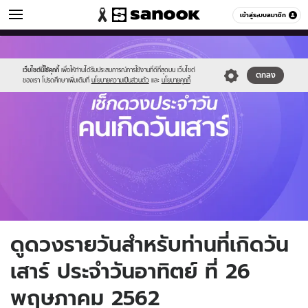
ดูดวง
เข้าสู่ระบบสมาชิก
หมวดอื่นๆ
//s.isanook.com/ho/0/ud/fxd/day/saturday.jpg
Sanook
//s.isanook.com/sr/0/images/logo-
600
60
new-
sanook.png
เว็บไซต์นี้ใช้คุกกี้
เพื่อให้ท่านได้รับประสบการณ์การใช้งานที่ดีที่สุดบน เว็บไซต์
ตกลง
ของเรา โปรดศึกษาเพิ่มเติมที่
นโยบายความเป็นส่วนตัว
และ
นโยบายคุกกี้
ดูดวงรายวันสำหรับท่านที่เกิดวัน
เสาร์ ประจำวันอาทิตย์ ที่ 26
พฤษภาคม 2562