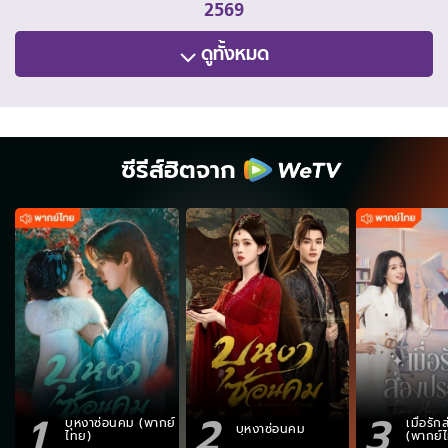
2569
ดูทั้งหมด
ซีรีส์ฮิตจาก
1
2
3
บุหงาซ่อนคม (พากย์
เมื่อรั
บุหงาซ่อนคม
ไทย)
(พากย์