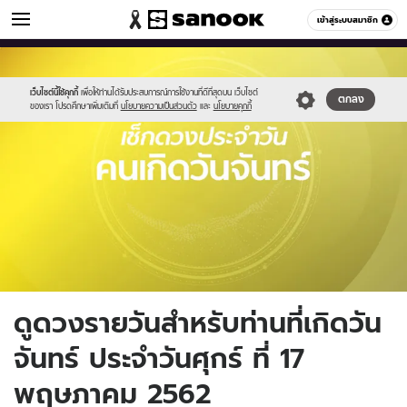
ดูดวง
เข้าสู่ระบบสมาชิก
หมวดอื่นๆ
//s.isanook.com/ho/0/ud/fxd/day/monday.jpg
Sanook
//s.isanook.com/sr/0/images/logo-
600
60
new-
sanook.png
เว็บไซต์นี้ใช้คุกกี้
เพื่อให้ท่านได้รับประสบการณ์การใช้งานที่ดีที่สุดบน เว็บไซต์
ตกลง
ของเรา โปรดศึกษาเพิ่มเติมที่
นโยบายความเป็นส่วนตัว
และ
นโยบายคุกกี้
ดูดวงรายวันสำหรับท่านที่เกิดวัน
จันทร์ ประจำวันศุกร์ ที่ 17
พฤษภาคม 2562