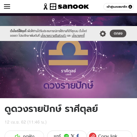
ดูดวง
เข้าสู่ระบบสมาชิก
หมวดอื่นๆ
//s.isanook.com/ho/0/ud/fxd/fortnightly/15day_libra.png
Sanook
//s.isanook.com/sr/0/images/logo-
600
60
new-
sanook.png
เว็บไซต์นี้ใช้คุกกี้
เพื่อให้ท่านได้รับประสบการณ์การใช้งานที่ดีที่สุดบน เว็บไซต์
ตกลง
ของเรา โปรดศึกษาเพิ่มเติมที่
นโยบายความเป็นส่วนตัว
และ
นโยบายคุกกี้
ดูดวงรายปักษ์ ราศีตุลย์
12 เม.ย. 62 (11:46 น.)
Copy link
แชร์
กดฟัง