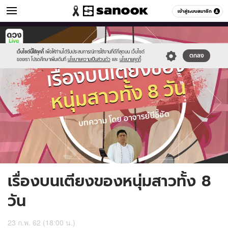
ดูดวง
เข้าสู่ระบบสมาชิก
หมวดอื่นๆ
//s.isanook.com/ho/0/ud/31/155705/th.jpg
Sanook
//s.isanook.com/sr/0/images/logo-
600
60
new-
sanook.png
เว็บไซต์นี้ใช้คุกกี้
เพื่อให้ท่านได้รับประสบการณ์การใช้งานที่ดีที่สุดบน เว็บไซต์
ตกลง
ของเรา โปรดศึกษาเพิ่มเติมที่
นโยบายความเป็นส่วนตัว
และ
นโยบายคุกกี้
เรื่องบนเตียงของหนุ่มสาวทั้ง 8
วัน
23 ก.พ. 62 (18:00 น.)