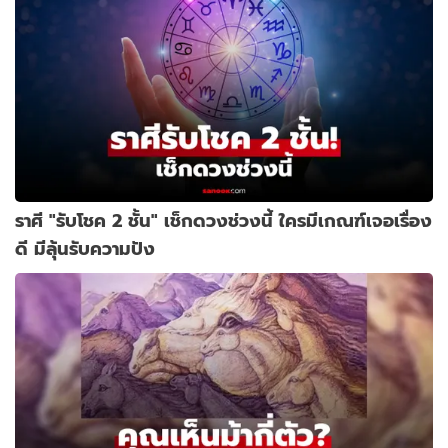
ราศี "รับโชค 2 ชั้น" เช็กดวงช่วงนี้ ใครมีเกณฑ์เจอเรื่อง
ดี มีลุ้นรับความปัง