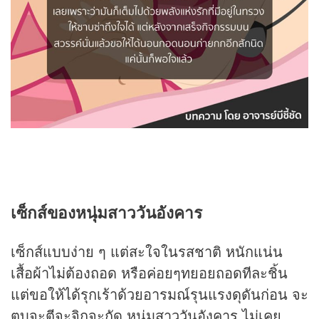
เซ็กส์ของหนุ่มสาววันอังคาร
เซ็กส์แบบง่าย ๆ แต่สะใจในรสชาติ หนักแน่น
เสื้อผ้าไม่ต้องถอด หรือค่อยๆทยอยถอดทีละชิ้น
แต่ขอให้ได้รุกเร้าด้วยอารมณ์รุนแรงดุดันก่อน จะ
ตบจะตีจะจิกจะกัด หนุ่มสาววันอังคาร ไม่เคย