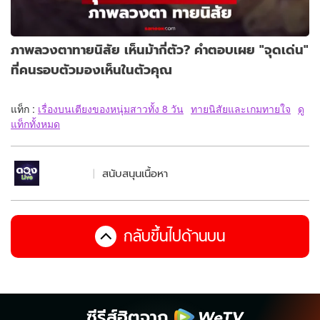
ภาพลวงตาทายนิสัย เห็นม้ากี่ตัว? คำตอบเผย "จุดเด่น"
ที่คนรอบตัวมองเห็นในตัวคุณ
แท็ก :
เรื่องบนเตียงของหนุ่มสาวทั้ง 8 วัน
ทายนิสัยและเกมทายใจ
ดู
แท็กทั้งหมด
สนับสนุนเนื้อหา
กลับขึ้นไปด้านบน
ซีรีส์ฮิตจาก