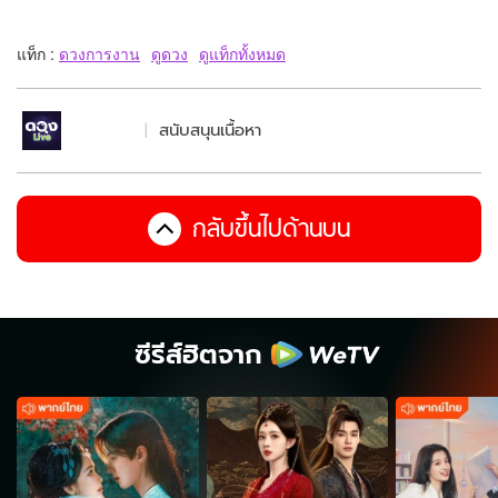
แท็ก :
ดวงการงาน
ดูดวง
ดูแท็กทั้งหมด
สนับสนุนเนื้อหา
กลับขึ้นไปด้านบน
ซีรีส์ฮิตจาก