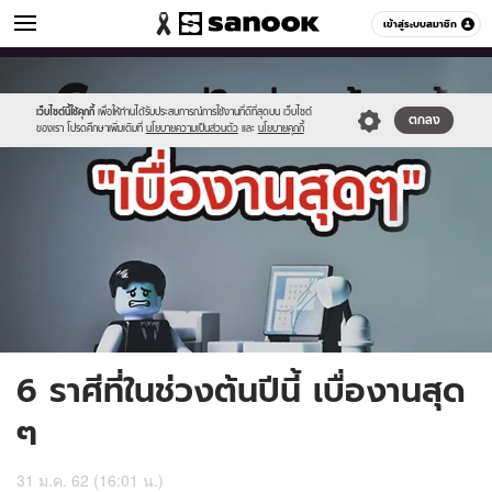
ดูดวง
เข้าสู่ระบบสมาชิก
หมวดอื่นๆ
//s.isanook.com/ho/0/ud/30/154589/fg.jpg
Sanook
//s.isanook.com/sr/0/images/logo-
600
60
new-
sanook.png
เว็บไซต์นี้ใช้คุกกี้
เพื่อให้ท่านได้รับประสบการณ์การใช้งานที่ดีที่สุดบน เว็บไซต์
ตกลง
ของเรา โปรดศึกษาเพิ่มเติมที่
นโยบายความเป็นส่วนตัว
และ
นโยบายคุกกี้
6 ราศีที่ในช่วงต้นปีนี้ เบื่องานสุด
ๆ
31 ม.ค. 62 (16:01 น.)