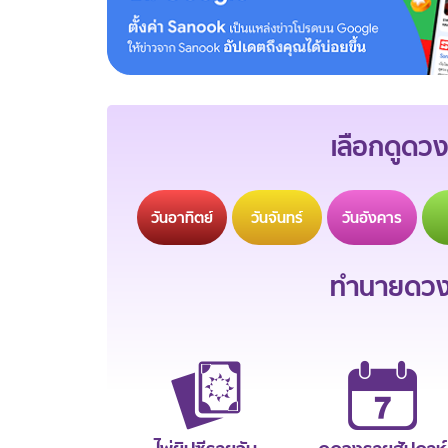
เลือกดูดวง
วัน
อาทิตย์
วัน
จันทร์
วัน
อังคาร
ทำนายดวงช