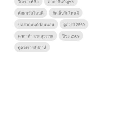
วิเคราะห์ชื่อ
คาถาชินบัญชร
ตัดผมวันไหนดี
ตัดเล็บวันไหนดี
บทสวดมนต์ก่อนนอน
ดูดวงปี 2569
คาถาท้าวเวสสุวรรณ
ปีชง 2569
ดูดวงรายสัปดาห์