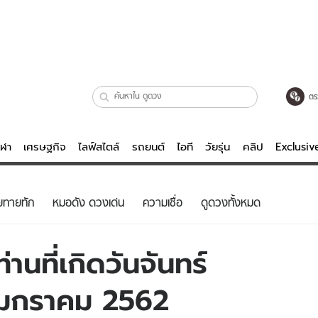
ตร
ีฬา
เศรษฐกิจ
ไลฟ์สไตล์
รถยนต์
ไอที
วัยรุ่น
คลิป
Exclusi
ตรวจหวย
ไลฟ์สไตล์
บันเทิงค
ยทายทัก
หมอดัง ดวงเด่น
ความเชื่อ
ดูดวงทั้งหมด
ผู้หญิง
หนัง-ละคร
ผู้ชาย
เพลง
านที่เกิดวันจันทร์
ย
วัยรุ่น
เกมส์
12 มกราคม 2562
ไอที
คลิป
รถยนต์
พอดแคสต์