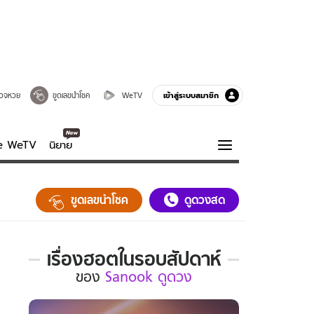
เข้าสู่ระบบสมาชิก
วจหวย
ขูดเลขนำโชค
WeTV
ve WeTV
นิยาย
รบรส
ความรู้รอบตัว
ขูดเลขนำโชค
ดูดวงสด
ฮาวทู
กูรู-รอบรู้
เรื่องฮอตในรอบสัปดาห์
เรื่อง
ของ
Sanook ดูดวง
ฮอต
ใน
รอบ