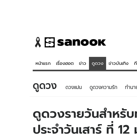
หน้าแรก
เรื่องฮอต
ข่าว
ดูดวง
ข่าวบันเทิง
ก
ดูดวง
ข่าว
ดูดวง - 
ดวงแม่น
ดูดวงความรัก
ทํานา
เรื่องฮอต
ดูดวง
ข่าว
หวยไทย
ดูดวงรายวันสำหรับท่
ข่าวบันเทิง
สถิติหวยไท
ประจำวันเสาร์ ที่ 
ข่าวกีฬา
หวยลาว
ข่าวเศรษฐกิจ