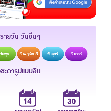
รายวัน วันอื่นๆ
วัน
พุธ
วัน
พฤหัสบดี
วัน
ศุกร์
วัน
เสาร์
ะตารูปแบบอื่น