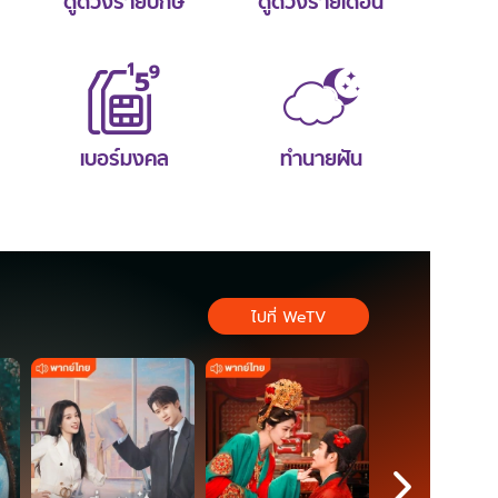
ดูดวงรายปักษ์
ดูดวงรายเดือน
เบอร์มงคล
ทำนายฝัน
ไปที่ WeTV