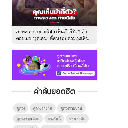
ภาพลวงตาทายนิสัย เห็นม้ากี่ตัว? คำ
ตอบเผย "จุดเด่น" ที่คนรอบตัวมองเห็น
ในตัวคุณ
คำค้นยอดฮิต
ดูดวง
ดูดวงรายวัน
ดูดวงรายปักษ์
ดูดวงรายเดือน
ดวงวันนี้
ทํานายฝัน