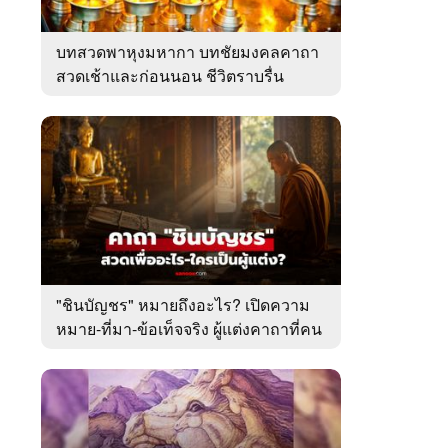
บทสวดพาหุงมหากา บทชัยมงคลคาถา
สวดเช้าและก่อนนอน ชีวิตราบรื่น
"ชินบัญชร" หมายถึงอะไร? เปิดความ
หมาย-ที่มา-ข้อเท็จจริง ผู้แต่งคาถาที่คน
ไทยคุ้นเคย