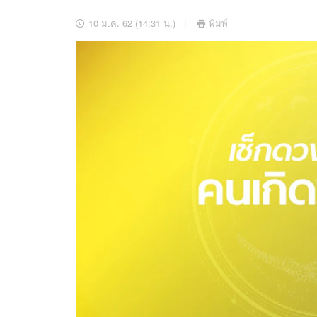
อัปเดตจีน
10 ม.ค. 62 (14:31 น.)
พิมพ์
เช็กข่าวชัวร์
ติดตามสนุกโซเชี
ดาวน์โหลดสนุกแอปฟรี
สงวนลิขสิทธิ์ ©
2569
บริษัท อิมเมจ ฟิวเจอร์ (ประเทศไทย) จำกัด