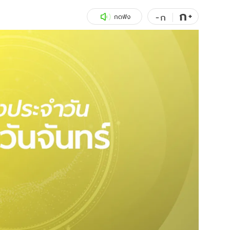
ก
สุขภาพ
+
ดูทีวี
-
ก
กดฟัง
เที่ยว-กิน
WeTV
Tasteful Thailand
Exclusive
Sanook Choice
นิยาย
ยลได้ที่
ร่วมงานกับเ