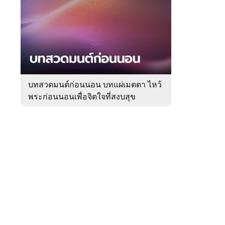
สัปดาห์
ของ
Sanook
ดูด
 WeTV
วง
บทสวดมนต์ก่อนนอน บทแผ่เมตตา ไหว้
พระก่อนนอนเพื่อจิตใจที่สงบสุข
ติดต่อโฆษณา
tencentthbd
sales@tencent.co.th
รา
ร้องเรียนเนื้อหาไม่เหมาะสม
แนะนำติชม แจ้งปัญหาการใช้งาน