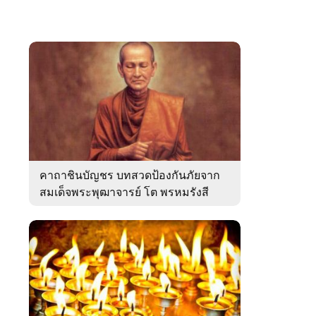
คาถาชินบัญชร บทสวดป้องกันภัยจาก
สมเด็จพระพุฒาจารย์ โต พรหมรังสี