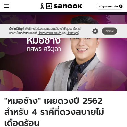
ดูดวง
เข้าสู่ระบบสมาชิก
หมวดอื่นๆ
//s.isanook.com/ho/0/ud/30/152533/chang_2019_3.jpg
Sanook
//s.isanook.com/sr/0/images/logo-
600
60
new-
sanook.png
เว็บไซต์นี้ใช้คุกกี้
เพื่อให้ท่านได้รับประสบการณ์การใช้งานที่ดีที่สุดบน เว็บไซต์
ตกลง
ของเรา โปรดศึกษาเพิ่มเติมที่
นโยบายความเป็นส่วนตัว
และ
นโยบายคุกกี้
"หมอช้าง" เผยดวงปี 2562
สำหรับ 4 ราศีที่ดวงสบายไม่
เดือดร้อน