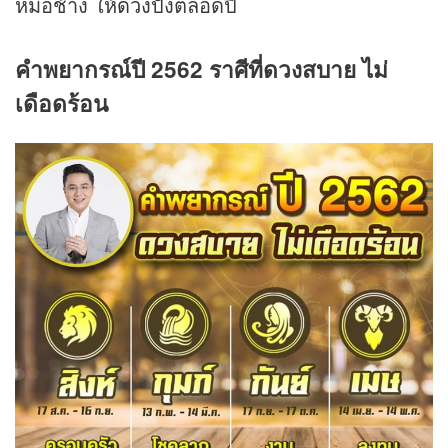
หมอช้าง ให้
ดวง
ปังตลอดปี
คำพยากรณ์ปี 2562 ราศีที่ดวงสบาย ไม่
เดือดร้อน