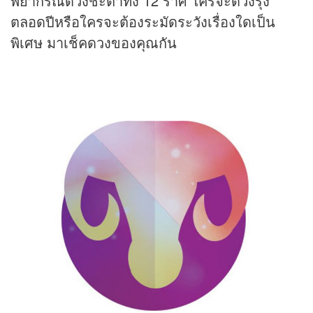
พยากรณ์ดวงชะตาทั้ง 12 ราศี ใครจะดวงรุ่ง
ตลอดปีหรือใครจะต้องระมัดระวังเรื่องใดเป็น
พิเศษ มาเช็คดวงของคุณกัน