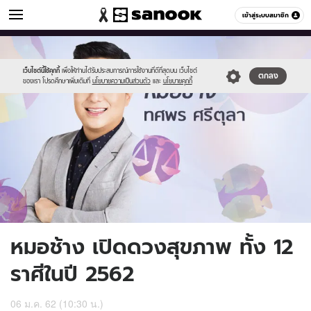
ดูดวง
เข้าสู่ระบบสมาชิก
หมวดอื่นๆ
//s.isanook.com/ho/0/ud/30/152245/1-
Sanook
//s.isanook.com/sr/0/images/logo-
600
60
chang.jpg
new-
sanook.png
เว็บไซต์นี้ใช้คุกกี้
เพื่อให้ท่านได้รับประสบการณ์การใช้งานที่ดีที่สุดบน เว็บไซต์
ตกลง
ของเรา โปรดศึกษาเพิ่มเติมที่
นโยบายความเป็นส่วนตัว
และ
นโยบายคุกกี้
หมอช้าง เปิดดวงสุขภาพ ทั้ง 12
ราศีในปี 2562
06 ม.ค. 62 (10:30 น.)