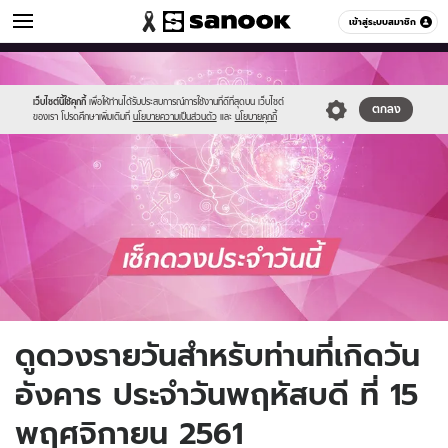
ดูดวง
เข้าสู่ระบบสมาชิก
หมวดอื่นๆ
//s.isanook.com/ho/0/ud/fxd/day/daily_tuesday.png
Sanook
//s.isanook.com/sr/0/images/logo-
600
60
new-
sanook.png
เว็บไซต์นี้ใช้คุกกี้
เพื่อให้ท่านได้รับประสบการณ์การใช้งานที่ดีที่สุดบน เว็บไซต์
ตกลง
ของเรา โปรดศึกษาเพิ่มเติมที่
นโยบายความเป็นส่วนตัว
และ
นโยบายคุกกี้
ดูดวงรายวันสำหรับท่านที่เกิดวัน
อังคาร ประจำวันพฤหัสบดี ที่ 15
พฤศจิกายน 2561