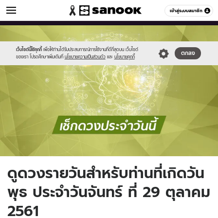
ดูดวง
เข้าสู่ระบบสมาชิก
หมวดอื่นๆ
//s.isanook.com/ho/0/ud/fxd/day/daily_wednesday.png
Sanook
//s.isanook.com/sr/0/images/logo-
600
60
new-
sanook.png
เว็บไซต์นี้ใช้คุกกี้
เพื่อให้ท่านได้รับประสบการณ์การใช้งานที่ดีที่สุดบน เว็บไซต์
ตกลง
ของเรา โปรดศึกษาเพิ่มเติมที่
นโยบายความเป็นส่วนตัว
และ
นโยบายคุกกี้
ดูดวงรายวันสำหรับท่านที่เกิดวัน
พุธ ประจำวันจันทร์ ที่ 29 ตุลาคม
2561