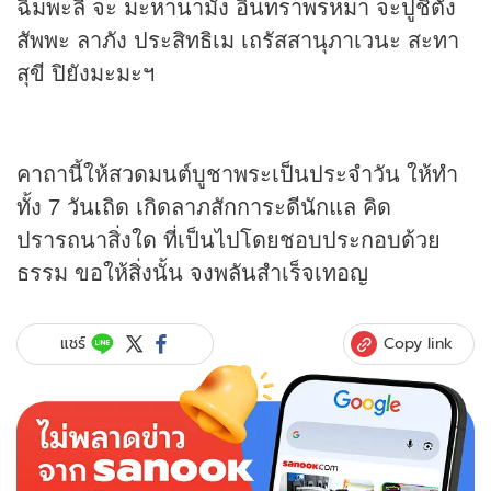
ฉิมพะลี จะ มะหานามัง อินทราพรหมา จะปูชิตัง
สัพพะ ลาภัง ประสิทธิเม เถรัสสานุภาเวนะ สะทา
สุขี ปิยังมะมะฯ
คาถานี้ให้สวดมนต์บูชาพระเป็นประจำวัน ให้ทำ
ทั้ง 7 วันเถิด เกิดลาภสักการะดีนักแล คิด
ปรารถนาสิ่งใด ที่เป็นไปโดยชอบประกอบด้วย
ธรรม ขอให้สิ่งนั้น จงพลันสำเร็จเทอญ
Copy link
แชร์