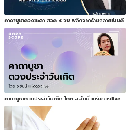
คาถาบูชาดวงชะตา สวด 3 จบ พลิกจากร้ายกลายเป็นดี
คาถาบูชาดวงประจำวันเกิด โดย อ.ฮันนี่ แห่งดวงlive