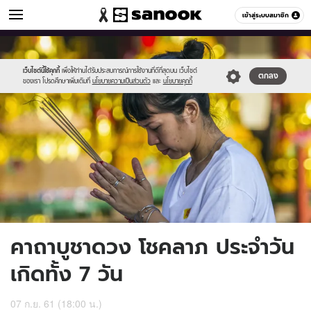
ดูดวง
เข้าสู่ระบบสมาชิก
หมวดอื่นๆ
//s.isanook.com/ho/0/ud/29/146497/dd.jpg
Sanook
//s.isanook.com/sr/0/images/logo-
600
60
new-
sanook.png
เว็บไซต์นี้ใช้คุกกี้
เพื่อให้ท่านได้รับประสบการณ์การใช้งานที่ดีที่สุดบน เว็บไซต์
ตกลง
ของเรา โปรดศึกษาเพิ่มเติมที่
นโยบายความเป็นส่วนตัว
และ
นโยบายคุกกี้
คาถาบูชาดวง โชคลาภ ประจำวัน
เกิดทั้ง 7 วัน
07 ก.ย. 61 (18:00 น.)