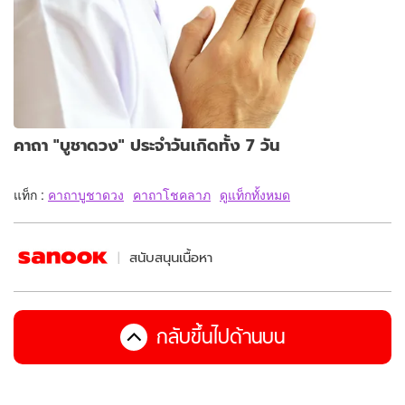
คาถา "บูชาดวง" ประจำวันเกิดทั้ง 7 วัน
แท็ก :
คาถาบูชาดวง
คาถาโชคลาภ
ดูแท็กทั้งหมด
สนับสนุนเนื้อหา
กลับขึ้นไปด้านบน