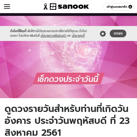
ดูดวง
เข้าสู่ระบบสมาชิก
หมวดอื่นๆ
//s.isanook.com/ho/0/ud/fxd/day/daily_tuesday.png
Sanook
//s.isanook.com/sr/0/images/logo-
600
60
new-
sanook.png
เว็บไซต์นี้ใช้คุกกี้
เพื่อให้ท่านได้รับประสบการณ์การใช้งานที่ดีที่สุดบน เว็บไซต์
ตกลง
ของเรา โปรดศึกษาเพิ่มเติมที่
นโยบายความเป็นส่วนตัว
และ
นโยบายคุกกี้
ดูดวงรายวันสำหรับท่านที่เกิดวัน
อังคาร ประจำวันพฤหัสบดี ที่ 23
สิงหาคม 2561