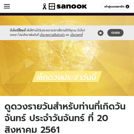
ดูดวง
เข้าสู่ระบบสมาชิก
หมวดอื่นๆ
//s.isanook.com/ho/0/ud/fxd/day/daily_monday.png
Sanook
//s.isanook.com/sr/0/images/logo-
600
60
new-
sanook.png
เว็บไซต์นี้ใช้คุกกี้
เพื่อให้ท่านได้รับประสบการณ์การใช้งานที่ดีที่สุดบน เว็บไซต์
ตกลง
ของเรา โปรดศึกษาเพิ่มเติมที่
นโยบายความเป็นส่วนตัว
และ
นโยบายคุกกี้
ดูดวงรายวันสำหรับท่านที่เกิดวัน
จันทร์ ประจำวันจันทร์ ที่ 20
สิงหาคม 2561