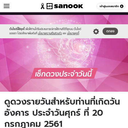
ดูดวง
เข้าสู่ระบบสมาชิก
หมวดอื่นๆ
//s.isanook.com/ho/0/ud/fxd/day/daily_tuesday.png
Sanook
//s.isanook.com/sr/0/images/logo-
600
60
new-
sanook.png
เว็บไซต์นี้ใช้คุกกี้
เพื่อให้ท่านได้รับประสบการณ์การใช้งานที่ดีที่สุดบน เว็บไซต์
ตกลง
ของเรา โปรดศึกษาเพิ่มเติมที่
นโยบายความเป็นส่วนตัว
และ
นโยบายคุกกี้
ดูดวงรายวันสำหรับท่านที่เกิดวัน
อังคาร ประจำวันศุกร์ ที่ 20
กรกฎาคม 2561