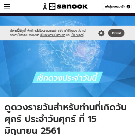
ดูดวง
เข้าสู่ระบบสมาชิก
หมวดอื่นๆ
//s.isanook.com/ho/0/ud/fxd/friday.png
Sanook
//s.isanook.com/sr/0/images/logo-
600
60
new-
sanook.png
เว็บไซต์นี้ใช้คุกกี้
เพื่อให้ท่านได้รับประสบการณ์การใช้งานที่ดีที่สุดบน เว็บไซต์
ตกลง
ของเรา โปรดศึกษาเพิ่มเติมที่
นโยบายความเป็นส่วนตัว
และ
นโยบายคุกกี้
ดูดวงรายวันสำหรับท่านที่เกิดวัน
ศุกร์ ประจำวันศุกร์ ที่ 15
มิถุนายน 2561