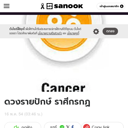
ดูดวง
เข้าสู่ระบบสมาชิก
หมวดอื่นๆ
//s.isanook.com/ho/0/ud/2/14113/cancer.jpg
Sanook
//s.isanook.com/sr/0/images/logo-
600
60
new-
sanook.png
เว็บไซต์นี้ใช้คุกกี้
เพื่อให้ท่านได้รับประสบการณ์การใช้งานที่ดีที่สุดบน เว็บไซต์
ตกลง
ของเรา โปรดศึกษาเพิ่มเติมที่
นโยบายความเป็นส่วนตัว
และ
นโยบายคุกกี้
ดวงรายปักษ์ ราศีกรกฏ
16 พ.ค. 54 (03:46 น.)
Copy link
แชร์
กดฟัง