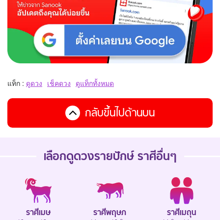
แท็ก :
ดูดวง
เช็คดวง
ดูแท็กทั้งหมด
กลับขึ้นไปด้านบน
เลือกดู
ดวงรายปักษ์
ราศีอื่นๆ
ราศีเมษ
ราศีพฤษภ
ราศีเมถุน