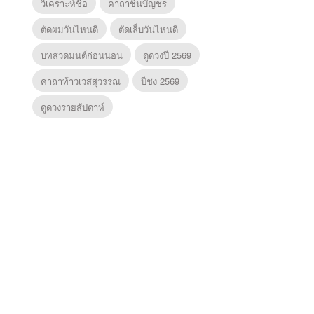
วิเคราะห์ชื่อ
คาถาชินบัญชร
ตัดผมวันไหนดี
ตัดเล็บวันไหนดี
บทสวดมนต์ก่อนนอน
ดูดวงปี 2569
คาถาท้าวเวสสุวรรณ
ปีชง 2569
ดูดวงรายสัปดาห์