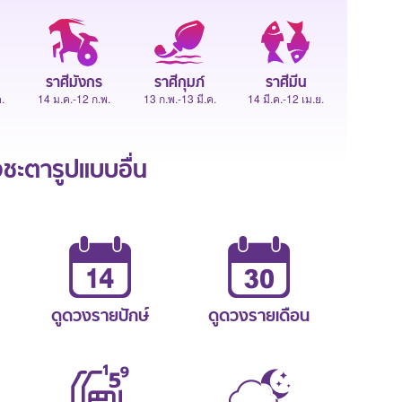
ราศีมังกร
ราศีกุมภ์
ราศีมีน
.
14 ม.ค.-12 ก.พ.
13 ก.พ.-13 มี.ค.
14 มี.ค.-12 เม.ย.
ะตารูปแบบอื่น
ดูดวงรายปักษ์
ดูดวงรายเดือน