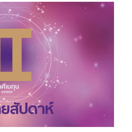
สุขภาพ
ดูทีวี
เที่ยว-กิน
WeTV
Tasteful Thailand
Exclusive
Sanook Choice
นิยาย
ยลได้ที่
ร่วมงานกับเ