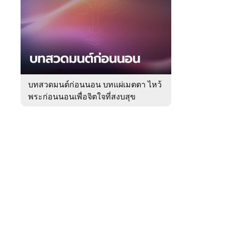
สัปดาห์
ของ
Sanook
ดูด
 WeTV
วง
บทสวดมนต์ก่อนนอน บทแผ่เมตตา ไหว้
พระก่อนนอนเพื่อจิตใจที่สงบสุข
ติดต่อโฆษณา
tencentthbd
sales@tencent.co.th
รา
ร้องเรียนเนื้อหาไม่เหมาะสม
แนะนำติชม แจ้งปัญหาการใช้งาน