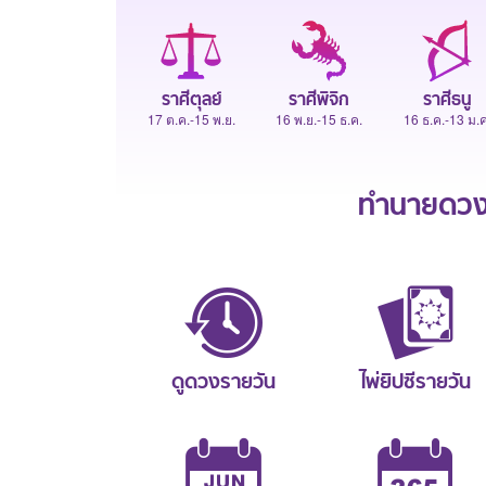
ราศีตุลย์
ราศีพิจิก
ราศีธนู
17 ต.ค.-15 พ.ย.
16 พ.ย.-15 ธ.ค.
16 ธ.ค.-13 ม.ค
ทำนายดวงช
ดูดวงรายวัน
ไพ่ยิปซีรายวัน