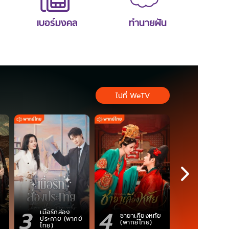
เบอร์มงคล
ทำนายฝัน
ไปที่ WeTV
3
4
5
เมื่อรักส่อง
ชายาเคียงหทัย
ซอโซ่ล่ามธี
ประกาย (พากย์
(พากย์ไทย)
(Uncut Ve
ไทย)