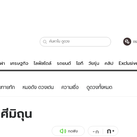
ตร
ีฬา
เศรษฐกิจ
ไลฟ์สไตล์
รถยนต์
ไอที
วัยรุ่น
คลิป
Exclusi
ตรวจหวย
ไลฟ์สไตล์
บันเทิงค
ยทายทัก
หมอดัง ดวงเด่น
ความเชื่อ
ดูดวงทั้งหมด
ผู้หญิง
หนัง-ละคร
ผู้ชาย
เพลง
ีมิถุน
ย
วัยรุ่น
เกมส์
ไอที
คลิป
ก
+
-
ก
กดฟัง
รถยนต์
พอดแคสต์