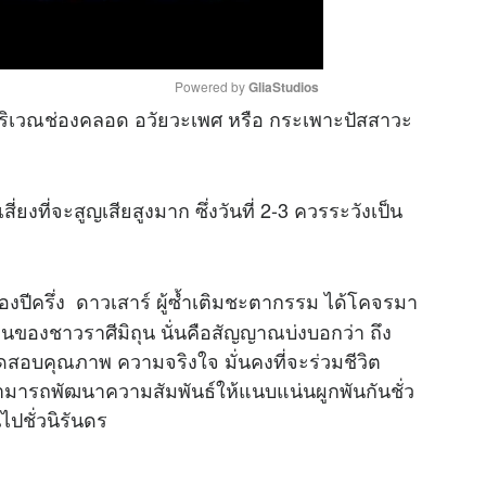
Powered by 
GliaStudios
รังบริเวณช่องคลอด อวัยวะเพศ หรือ กระเพาะปัสสาวะ
M
u
่ยงที่จะสูญเสียสูงมาก ซึ่งวันที่ 2-3 ควรระวังเป็น
t
e
ีครึ่ง ดาวเสาร์ ผู้ซ้ำเติมชะตากรรม ได้โคจรมา
นส่วนของชาวราศีมิถุน นั่นคือสัญญาณบ่งบอกว่า ถึง
สอบคุณภาพ ความจริงใจ มั่นคงที่จะร่วมชีวิต
ะสามารถพัฒนาความสัมพันธ์ให้แนบแน่นผูกพันกันชั่ว
นไปชั่วนิรันดร