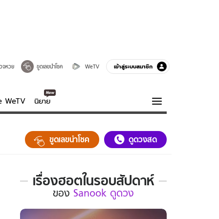
เข้าสู่ระบบสมาชิก
วจหวย
ขูดเลขนำโชค
WeTV
ve WeTV
นิยาย
รบรส
ความรู้รอบตัว
ขูดเลขนำโชค
ดูดวงสด
ฮาวทู
กูรู-รอบรู้
เรื่องฮอตในรอบสัปดาห์
เรื่อง
ของ
Sanook ดูดวง
ฮอต
ใน
รอบ