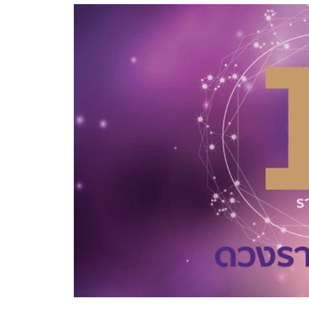
อัปเดตจีน
เช็กข่าวชัวร์
ติดตามสนุกโซเชี
ดาวน์โหลดสนุกแอปฟรี
สงวนลิขสิทธิ์ ©
2569
บริษัท อิมเมจ ฟิวเจอร์ (ประเทศไทย) จำกัด