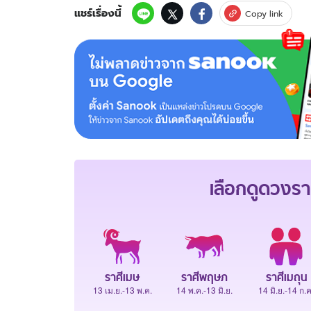
แชร์เรื่องนี้
Copy link
เลือกดู
ดวงรา
ราศีเมษ
ราศีพฤษภ
ราศีเมถุน
13 เม.ย.-13 พ.ค.
14 พ.ค.-13 มิ.ย.
14 มิ.ย.-14 ก.ค