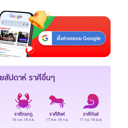
ยสัปดาห์
ราศีอื่นๆ
ราศีกรกฎ
ราศีสิงห์
ราศีกันย์
.
15 ก.ค.-16 ส.ค.
17 ส.ค.-16 ก.ย.
17 ก.ย.-16 ต.ค.