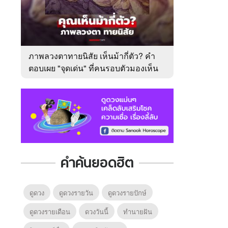
ภาพลวงตาทายนิสัย เห็นม้ากี่ตัว? คำ
ตอบเผย "จุดเด่น" ที่คนรอบตัวมองเห็น
ในตัวคุณ
คำค้นยอดฮิต
ดูดวง
ดูดวงรายวัน
ดูดวงรายปักษ์
ดูดวงรายเดือน
ดวงวันนี้
ทํานายฝัน