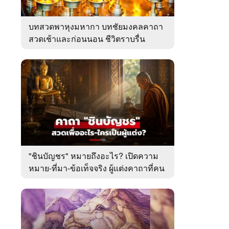
บทสวดพาหุงมหากา บทชัยมงคลคาถา
สวดเช้าและก่อนนอน ชีวิตราบรื่น
"ชินบัญชร" หมายถึงอะไร? เปิดความ
หมาย-ที่มา-ข้อเท็จจริง ผู้แต่งคาถาที่คน
ไทยคุ้นเคย