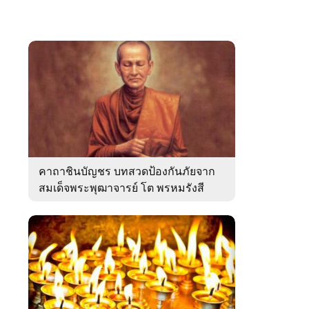
คาถาชินบัญชร บทสวดป้องกันภัยจาก
สมเด็จพระพุฒาจารย์ โต พรหมรังสี