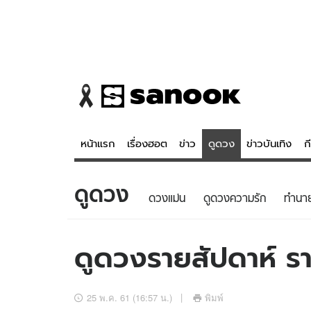
หน้าแรก
เรื่องฮอต
ข่าว
ดูดวง
ข่าวบันเทิง
ก
ดูดวง
ข่าว
ดูดวง - 
ดวงแม่น
ดูดวงความรัก
ทํานา
เรื่องฮอต
ดูดวง
ข่าว
หวยไทย
ดูดวงรายสัปดาห์ ราศ
ข่าวบันเทิง
สถิติหวยไท
ข่าวกีฬา
หวยลาว
25 พ.ค. 61 (16:57 น.)
พิมพ์
ข่าวเศรษฐกิจ