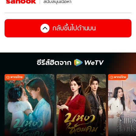
สนับสนุนเนื้อหา
กลับขึ้นไปด้านบน
ซีรีส์ฮิตจาก