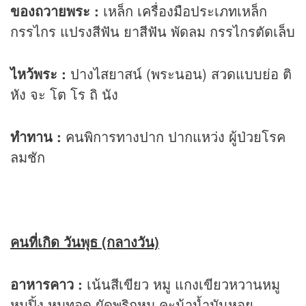
ของถวายพระ :
เหล็ก เครื่องมือประเภทเหล็ก
กรรไกร แปรงสีฟัน ยาสีฟัน พัดลม กรรไกรตัดเล็บ
ไหว้พระ :
ปางไสยาสน์ (พระนอน) สวดแบบย่อ ติ
หัง จะ โต โร ถิ นัง
ทำทาน :
คนพิการทางปาก ปากแหว่ง ผู้ป่วยโรค
ลมชัก
คนที่เกิด วันพุธ (กลางวัน)
อาหารคาว :
เน้นสีเขียว หมู แกงเขียวหวานหมู
หมูปิ้ง หมูทอด ผัดพริกหมู คะน้าน้ำมันหอย