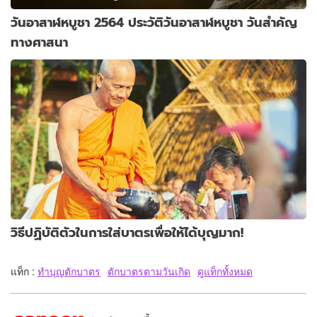
วันอาสาฬหบูชา 2564 ประวัติวันอาสาฬหบูชา วันสำคัญ
ทางศาสนา
วิธีปฏิบัติตัวในการใส่บาตรเพื่อให้ได้บุญมาก!
แท็ก :
ทำบุญตักบาตร
ตักบาตรตามวันเกิด
ดูแท็กทั้งหมด