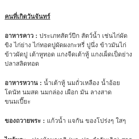
คนที่เกิดวันจันทร์
อาหารคาว :
ประเภทสัตว์ปีก สัตว์น้ำ เช่นไก่ผัด
ขิง ไก่ย่าง ไก่ทอดปูผัดผงกะหรี่ ปูนึ่ง ข้าวมันไก่
ข้าวผัดปู เต้าหูทอด แกงจืดเต้าหู้ แกงเผ็ดเป็ดย่าง
ปลาสลิดทอด
อาหารหวาน :
น้ำเต้าหู้ นมถั่วเหลือง น้ำอ้อย
โดนัท นมสด นมกล่อง เผือก มัน ลางสาด
ขนมเปี๊ยะ
ของถวายพระ :
แก้วน้ำ แจกัน ของโปร่งๆ ใสๆ