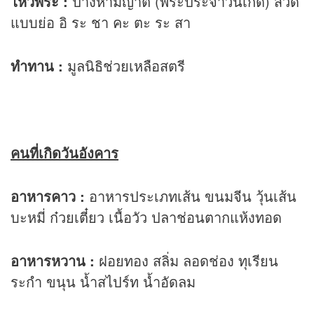
ไหว้พระ :
ปางห้ามญาติ (พระประจำวันเกิด) สวด
แบบย่อ อิ ระ ชา คะ ตะ ระ สา
ทำทาน :
มูลนิธิช่วยเหลือสตรี
คนที่เกิดวันอังคาร
อาหารคาว :
อาหารประเภทเส้น ขนมจีน วุ้นเส้น
บะหมี่ ก๋วยเตี๋ยว เนื้อวัว ปลาช่อนตากแห้งทอด
อาหารหวาน :
ฝอยทอง สลิ่ม ลอดช่อง ทุเรียน
ระกำ ขนุน น้ำสไปร์ท น้ำอัดลม