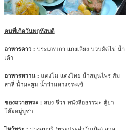
คนที่เกิดวันพฤหัสบดี
อาหารคาว :
ประเภทเถา แกงเลียง บวบผัดไข่ น้ำ
เต้า
อาหารหวาน :
แตงโม แตงไทย น้ำสมุนไพร ส้ม
สาลี่ น้ำมะตูม น้ำว่านหางจระเข้
ของถวายพระ :
สบง จีวร หนังสือธรรมะ ตู้ยา
โต๊ะหมู่บูชา
ไหว้พระ :
ปางสมาธิ (พระประจำวันเกิด) สวด