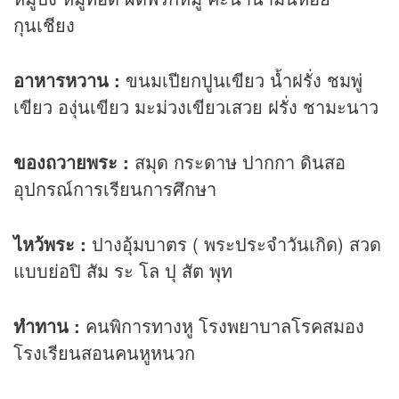
กุนเชียง
อาหารหวาน :
ขนมเปียกปูนเขียว น้ำฝรั่ง ชมพู่
เขียว องุ่นเขียว มะม่วงเขียวเสวย ฝรั่ง ชามะนาว
ของถวายพระ :
สมุด กระดาษ ปากกา ดินสอ
อุปกรณ์การเรียนการศึกษา
ไหว้พระ :
ปางอุ้มบาตร ( พระประจำวันเกิด) สวด
แบบย่อปิ สัม ระ โล ปุ สัต พุท
ทำทาน :
คนพิการทางหู โรงพยาบาลโรคสมอง
โรงเรียนสอนคนหูหนวก