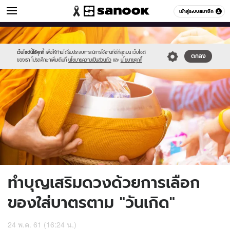
ดูดวง
เข้าสู่ระบบสมาชิก
หมวดอื่นๆ
//s.isanook.com/ho/0/ud/28/140285/bh.jpg
Sanook
//s.isanook.com/sr/0/images/logo-
600
60
new-
sanook.png
เว็บไซต์นี้ใช้คุกกี้
เพื่อให้ท่านได้รับประสบการณ์การใช้งานที่ดีที่สุดบน เว็บไซต์
ตกลง
ของเรา โปรดศึกษาเพิ่มเติมที่
นโยบายความเป็นส่วนตัว
และ
นโยบายคุกกี้
ทำบุญเสริมดวงด้วยการเลือก
ของใส่บาตรตาม "วันเกิด"
24 พ.ค. 61 (16:24 น.)