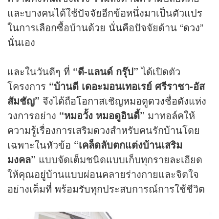
และบางคนได้ใช้ปัจจัยอีกข้อหนึ่งมาเป็นตัวแปร
ในการเลือกซื้อบ้านด้วย นั่นคือปัจจัยด้าน “
ดวง
”
นั่นเอง
และในวันดีๆ ที่
“ดี-แลนด์ กรุ๊ป”
ได้เปิดตัว
โครงการ
“บ้านดี เดอะมอนเทอเรย์ ศรีราชา-อัส
สัมชัญ”
จึงได้ถือโอกาสเชิญหมอ
ดูดวง
ชื่อดังแห่ง
วงการอย่าง
“หมอวั้ง หมอดูอินดี้”
มาทอล์คให้
ความรู้เรื่องการเสริม
ดวง
สำหรับคนรักบ้านโดย
เฉพาะในหัวข้อ
“เคล็ดลับตกแต่งบ้านเสริม
มงคล”
แบบจัดเต็มชนิดแบบเก็บทุกรายละเอียด
ให้คุณอยู่บ้านแบบผ่อนคลายร่างกายและจิตใจ
อย่างเต็มที่ พร้อมรับทุกประสบการณ์การใช้ชีวิต