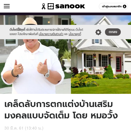
ดูดวง
เข้าสู่ระบบสมาชิก
หมวดอื่นๆ
//s.isanook.com/ho/0/ud/27/135785/home.jpg
Sanook
//s.isanook.com/sr/0/images/logo-
600
60
new-
sanook.png
เว็บไซต์นี้ใช้คุกกี้
เพื่อให้ท่านได้รับประสบการณ์การใช้งานที่ดีที่สุดบน เว็บไซต์
ตกลง
ของเรา โปรดศึกษาเพิ่มเติมที่
นโยบายความเป็นส่วนตัว
และ
นโยบายคุกกี้
เคล็ดลับการตกแต่งบ้านเสริม
มงคลแบบจัดเต็ม โดย หมอวั้ง
30 มี.ค. 61 (13:40 น.)