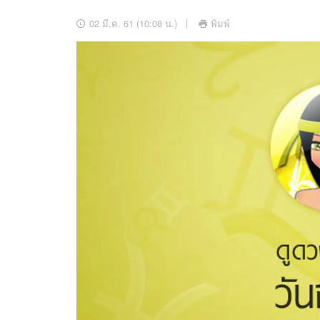
อัปเดตจีน
02 มี.ค. 61 (10:08 น.)
พิมพ์
เช็กข่าวชัวร์
ติดตามสนุกโซเชี
ดาวน์โหลดสนุกแอปฟรี
สงวนลิขสิทธิ์ ©
2569
บริษัท อิมเมจ ฟิวเจอร์ (ประเทศไทย) จำกัด