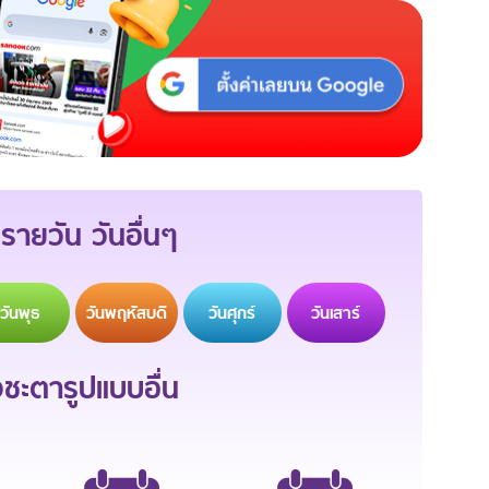
รายวัน วันอื่นๆ
วัน
พุธ
วัน
พฤหัสบดี
วัน
ศุกร์
วัน
เสาร์
ะตารูปแบบอื่น