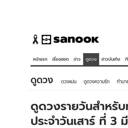
หน้าแรก
เรื่องฮอต
ข่าว
ดูดวง
ข่าวบันเทิง
ก
ดูดวง
ข่าว
ดูดวง - 
ดวงแม่น
ดูดวงความรัก
ทํานา
เรื่องฮอต
ดูดวง
ข่าว
หวยไทย
ดูดวงรายวันสำหรับท่
ข่าวบันเทิง
สถิติหวยไท
ประจำวันเสาร์ ที่ 3
ข่าวกีฬา
หวยลาว
ข่าวเศรษฐกิจ