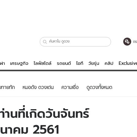
ตร
ีฬา
เศรษฐกิจ
ไลฟ์สไตล์
รถยนต์
ไอที
วัยรุ่น
คลิป
Exclusi
ตรวจหวย
ไลฟ์สไตล์
บันเทิงค
ยทายทัก
หมอดัง ดวงเด่น
ความเชื่อ
ดูดวงทั้งหมด
ผู้หญิง
หนัง-ละคร
ผู้ชาย
เพลง
านที่เกิดวันจันทร์
ย
วัยรุ่น
เกมส์
 มีนาคม 2561
ไอที
คลิป
รถยนต์
พอดแคสต์