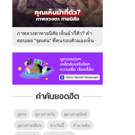
ภาพลวงตาทายนิสัย เห็นม้ากี่ตัว? คำ
ตอบเผย "จุดเด่น" ที่คนรอบตัวมองเห็น
ในตัวคุณ
คำค้นยอดฮิต
ดูดวง
ดูดวงรายวัน
ดูดวงรายปักษ์
ดูดวงรายเดือน
ดวงวันนี้
ทํานายฝัน