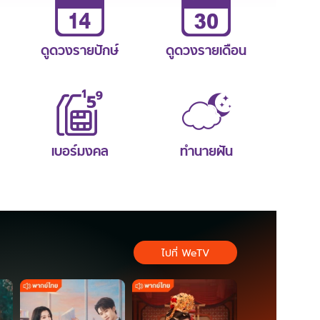
ดูดวงรายปักษ์
ดูดวงรายเดือน
เบอร์มงคล
ทำนายฝัน
ไปที่ WeTV