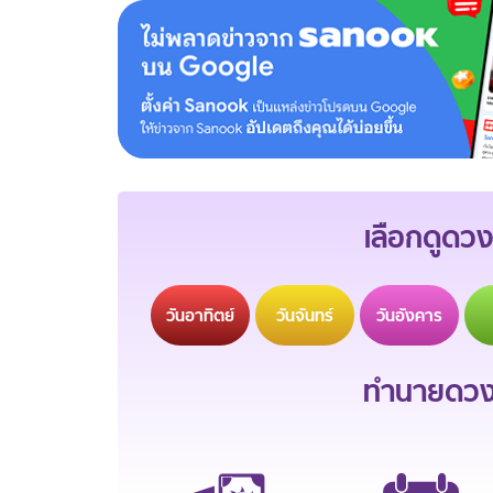
เลือกดูดวง
วัน
อาทิตย์
วัน
จันทร์
วัน
อังคาร
ทำนายดวงช