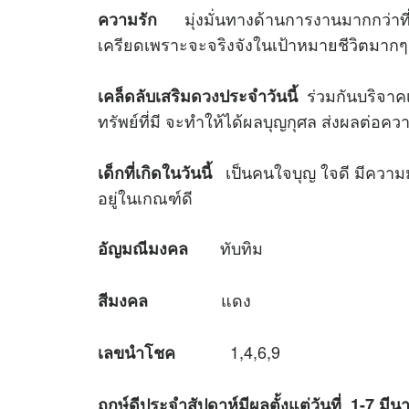
มุ่งมั่นทางด้านการงานมากกว่าที่จ
ความรัก
เครียดเพราะจะจริงจังในเป้าหมายชีวิตมากๆ
ร่วมกันบริจาคเ
เคล็ดลับเสริม
ดวง
ประจำวันนี้
ทรัพย์ที่มี จะทำให้ได้ผลบุญกุศล ส่งผลต่อ
เป็นคนใจบุญ ใจดี มีควา
เด็กที่เกิดในวันนี้
อยู่ในเกณฑ์ดี
ทับทิม
อัญมณีมงคล
แดง
สีมงคล
1,4,6,9
เลขนำโชค
ฤกษ์ดีประจำสัปดาห์มีผลตั้งแต่วันที่
1-7 มีน