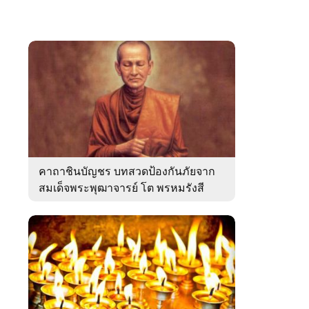
คาถาชินบัญชร บทสวดป้องกันภัยจาก
สมเด็จพระพุฒาจารย์ โต พรหมรังสี