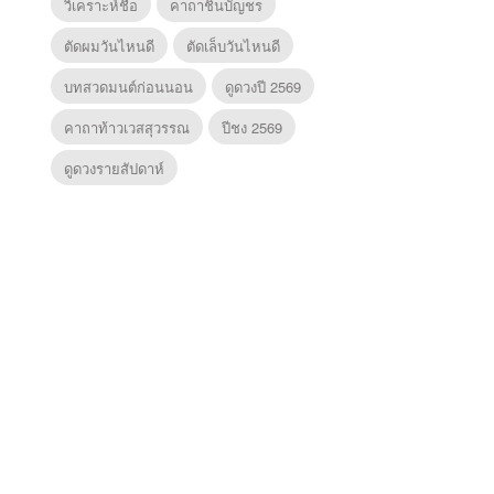
วิเคราะห์ชื่อ
คาถาชินบัญชร
ตัดผมวันไหนดี
ตัดเล็บวันไหนดี
บทสวดมนต์ก่อนนอน
ดูดวงปี 2569
คาถาท้าวเวสสุวรรณ
ปีชง 2569
ดูดวงรายสัปดาห์