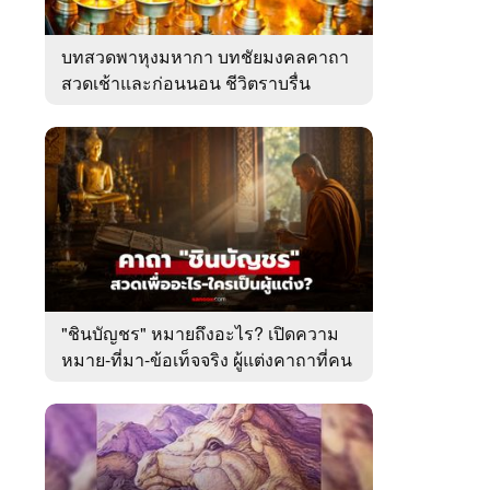
บทสวดพาหุงมหากา บทชัยมงคลคาถา
สวดเช้าและก่อนนอน ชีวิตราบรื่น
"ชินบัญชร" หมายถึงอะไร? เปิดความ
หมาย-ที่มา-ข้อเท็จจริง ผู้แต่งคาถาที่คน
ไทยคุ้นเคย