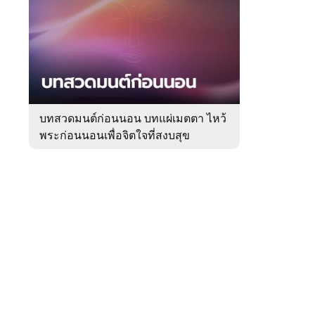
สัปดาห์
ของ
Sanook
ดูด
 WeTV
วง
บทสวดมนต์ก่อนนอน บทแผ่เมตตา ไหว้
พระก่อนนอนเพื่อจิตใจที่สงบสุข
ติดต่อโฆษณา
tencentthbd
sales@tencent.co.th
รา
ร้องเรียนเนื้อหาไม่เหมาะสม
แนะนำติชม แจ้งปัญหาการใช้งาน