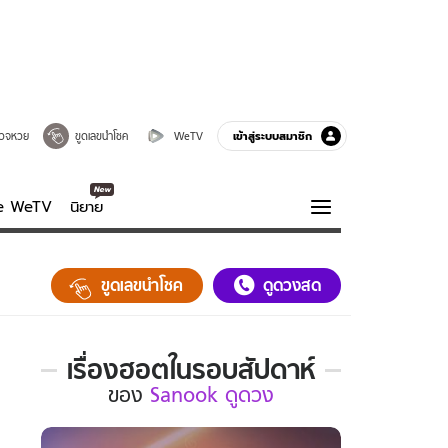
เข้าสู่ระบบสมาชิก
วจหวย
ขูดเลขนำโชค
WeTV
ve WeTV
นิยาย
รบรส
ความรู้รอบตัว
ขูดเลขนำโชค
ดูดวงสด
ฮาวทู
กูรู-รอบรู้
เรื่องฮอตในรอบสัปดาห์
เรื่อง
ของ
Sanook ดูดวง
ฮอต
ใน
รอบ