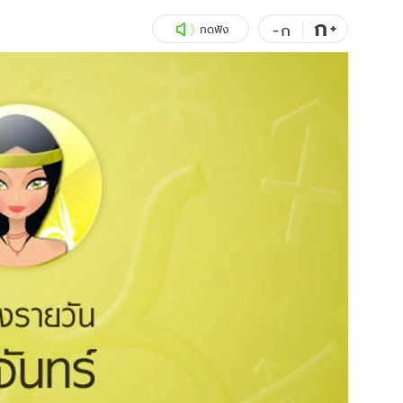
ก
สุขภาพ
+
ดูทีวี
-
ก
กดฟัง
เที่ยว-กิน
WeTV
Tasteful Thailand
Exclusive
Sanook Choice
นิยาย
ยลได้ที่
ร่วมงานกับเ