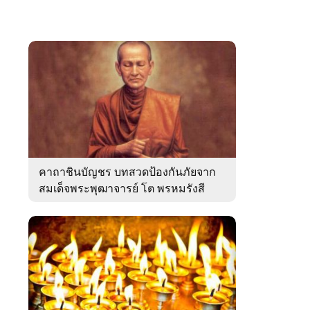
คาถาชินบัญชร บทสวดป้องกันภัยจาก
สมเด็จพระพุฒาจารย์ โต พรหมรังสี