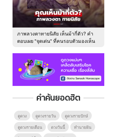
ภาพลวงตาทายนิสัย เห็นม้ากี่ตัว? คำ
ตอบเผย "จุดเด่น" ที่คนรอบตัวมองเห็น
ในตัวคุณ
คำค้นยอดฮิต
ดูดวง
ดูดวงรายวัน
ดูดวงรายปักษ์
ดูดวงรายเดือน
ดวงวันนี้
ทํานายฝัน