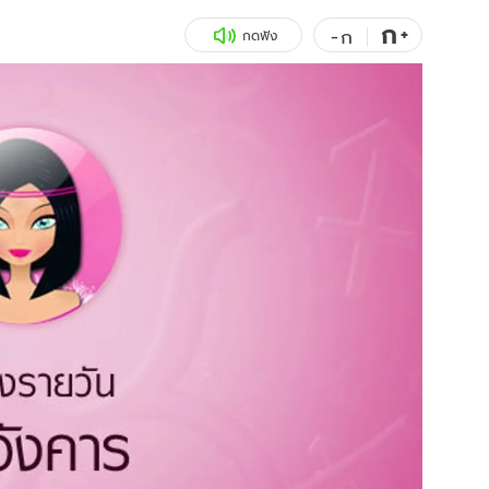
ก
สุขภาพ
+
ดูทีวี
-
ก
กดฟัง
เที่ยว-กิน
WeTV
Tasteful Thailand
Exclusive
Sanook Choice
นิยาย
ยลได้ที่
ร่วมงานกับเ