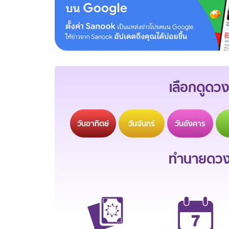
เลือกดูดวง
วัน
อาทิตย์
วัน
จันทร์
วัน
อังคาร
ทำนายดวงช