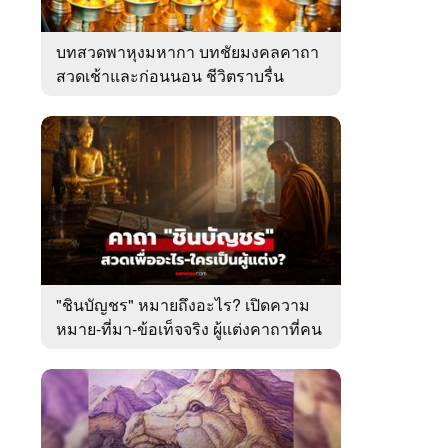
บทสวดพาหุงมหากา บทชัยมงคลคาถา
สวดเช้าและก่อนนอน ชีวิตราบรื่น
"ชินบัญชร" หมายถึงอะไร? เปิดความ
หมาย-ที่มา-ข้อเท็จจริง ผู้แต่งคาถาที่คน
ไทยคุ้นเคย