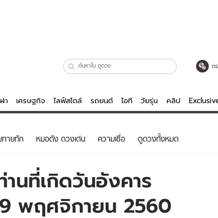
ตร
ีฬา
เศรษฐกิจ
ไลฟ์สไตล์
รถยนต์
ไอที
วัยรุ่น
คลิป
Exclusi
ตรวจหวย
ไลฟ์สไตล์
บันเทิงค
ยทายทัก
หมอดัง ดวงเด่น
ความเชื่อ
ดูดวงทั้งหมด
ผู้หญิง
หนัง-ละคร
ผู้ชาย
เพลง
านที่เกิดวันอังคาร
ย
วัยรุ่น
เกมส์
่ 19 พฤศจิกายน 2560
ไอที
คลิป
รถยนต์
พอดแคสต์