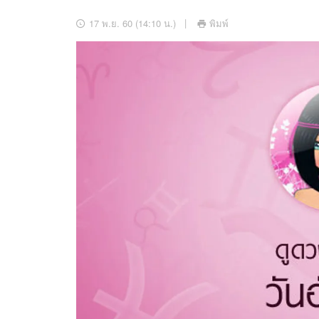
อัปเดตจีน
17 พ.ย. 60 (14:10 น.)
พิมพ์
เช็กข่าวชัวร์
ติดตามสนุกโซเชี
ดาวน์โหลดสนุกแอปฟรี
สงวนลิขสิทธิ์ ©
2569
บริษัท อิมเมจ ฟิวเจอร์ (ประเทศไทย) จำกัด