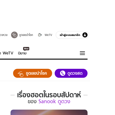
เข้าสู่ระบบสมาชิก
วจหวย
ขูดเลขนำโชค
WeTV
ve WeTV
นิยาย
รบรส
ความรู้รอบตัว
ขูดเลขนำโชค
ดูดวงสด
ฮาวทู
กูรู-รอบรู้
เรื่องฮอตในรอบสัปดาห์
เรื่อง
ของ
Sanook ดูดวง
ฮอต
ใน
รอบ