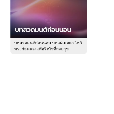
สัปดาห์
ของ
Sanook
ดูด
 WeTV
วง
บทสวดมนต์ก่อนนอน บทแผ่เมตตา ไหว้
พระก่อนนอนเพื่อจิตใจที่สงบสุข
ติดต่อโฆษณา
tencentthbd
sales@tencent.co.th
รา
ร้องเรียนเนื้อหาไม่เหมาะสม
แนะนำติชม แจ้งปัญหาการใช้งาน