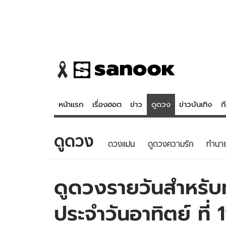
หน้าแรก
เรื่องฮอต
ข่าว
ดูดวง
ข่าวบันเทิง
ก
ดูดวง
ข่าว
ดูดวง - 
ดวงแม่น
ดูดวงความรัก
ทํานา
เรื่องฮอต
ดูดวง
ข่าว
หวยไทย
ดูดวงรายวันสำหรับท่
ข่าวบันเทิง
สถิติหวยไท
ประจำวันอาทิตย์ ที
ข่าวกีฬา
หวยลาว
ข่าวเศรษฐกิจ