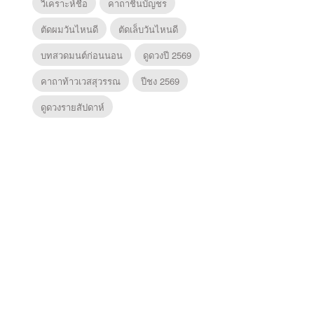
วิเคราะห์ชื่อ
คาถาชินบัญชร
ตัดผมวันไหนดี
ตัดเล็บวันไหนดี
บทสวดมนต์ก่อนนอน
ดูดวงปี 2569
คาถาท้าวเวสสุวรรณ
ปีชง 2569
ดูดวงรายสัปดาห์