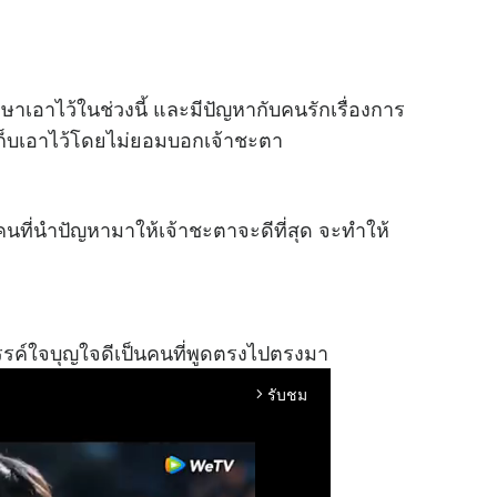
ษาเอาไว้ในช่วงนี้ และมีปัญหากับคนรักเรื่องการ
ี่เก็บเอาไว้โดยไม่ยอมบอกเจ้าชะตา
บคนที่นำปัญหามาให้เจ้าชะตาจะดีที่สุด จะทำให้
รรค์ใจบุญใจดีเป็นคนที่พูดตรงไปตรงมา
รับชม
arrow_forward_ios