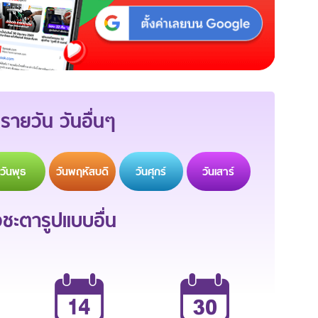
รายวัน วันอื่นๆ
วัน
พุธ
วัน
พฤหัสบดี
วัน
ศุกร์
วัน
เสาร์
ะตารูปแบบอื่น