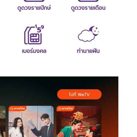
ดูดวงรายปักษ์
ดูดวงรายเดือน
เบอร์มงคล
ทำนายฝัน
ไปที่ WeTV