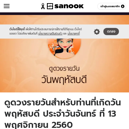
ดูดวง
เข้าสู่ระบบสมาชิก
หมวดอื่นๆ
//s.isanook.com/ho/0/ud/fxd/day/5_thu.jpg
Sanook
//s.isanook.com/sr/0/images/logo-
600
60
new-
sanook.png
เว็บไซต์นี้ใช้คุกกี้
เพื่อให้ท่านได้รับประสบการณ์การใช้งานที่ดีที่สุดบน เว็บไซต์
ตกลง
ของเรา โปรดศึกษาเพิ่มเติมที่
นโยบายความเป็นส่วนตัว
และ
นโยบายคุกกี้
ดูดวงรายวันสำหรับท่านที่เกิดวัน
พฤหัสบดี ประจำวันจันทร์ ที่ 13
พฤศจิกายน 2560