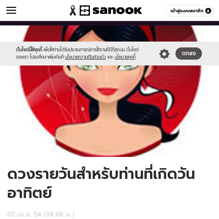
ดูดวง
เข้าสู่ระบบสมาชิก
หมวดอื่นๆ
//s.isanook.com/ho/0/ud/2/12593/170-
Sanook
//s.isanook.com/sr/0/images/logo-
600
60
sun.jpg
new-
sanook.png
เว็บไซต์นี้ใช้คุกกี้
เพื่อให้ท่านได้รับประสบการณ์การใช้งานที่ดีที่สุดบน เว็บไซต์
ตกลง
ของเรา โปรดศึกษาเพิ่มเติมที่
นโยบายความเป็นส่วนตัว
และ
นโยบายคุกกี้
ดวงรายวันสำหรับท่านที่เกิดวัน
อาทิตย์
05 เม.ย. 54 (04:06 น.)